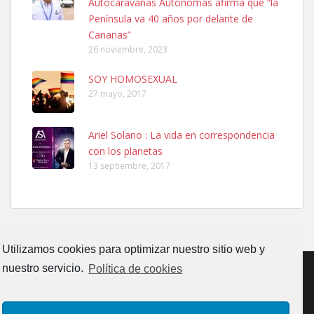
Autocaravanas Autónomas afirma que “la
calle, se perdió por la zon...
Península va 40 años por delante de
Leales.org » Gran Canaria
|
6.7.2025
Canarias”
26 noviembre, 2023
SOY HOMOSEXUAL
27 mayo, 2017
Ariel Solano : La vida en correspondencia
Adopcion
con los planetas
Busco casa de acogida para mi perrita ya que por temas de trabajo
13 septiembre, 2017
no la puedo tener. Solo gente r...
Leales.org » Gran Canaria
|
4.7.2025
Utilizamos cookies para optimizar nuestro sitio web y
nuestro servicio.
Política de cookies
Gata joven encontrada
CONTACTO
AVISO LEGAL
POLÍTICA DE PRIVACIDAD