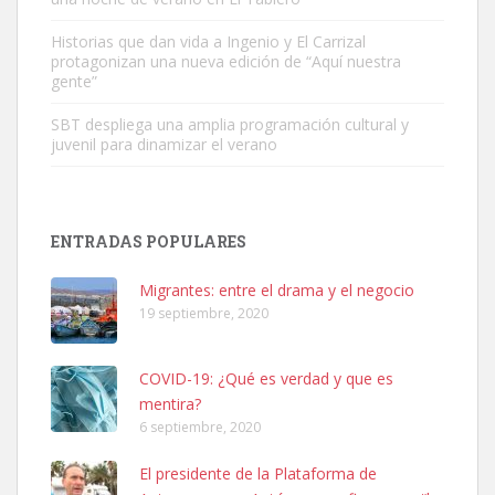
Leales.org » Gran Canaria
|
6.7.2025
Historias que dan vida a Ingenio y El Carrizal
protagonizan una nueva edición de “Aquí nuestra
gente”
SBT despliega una amplia programación cultural y
juvenil para dinamizar el verano
SHIBA PERDIDO AVDA JOSE MESA Y LOPEZ
PERRO MACHO RAZA SHIBA CON MICROCHIP PERDIDO HOY
ENTRADAS POPULARES
06/07/2025 ZONA MESA Y LOPEZ. ES MUY ASUSTADIZO
Leales.org » Gran Canaria
|
6.7.2025
Migrantes: entre el drama y el negocio
19 septiembre, 2020
COVID-19: ¿Qué es verdad y que es
mentira?
6 septiembre, 2020
Ninfa perdida
El presidente de la Plataforma de
El día 5 se los perdió una ninfa papillera, asustada tiene miedo a la