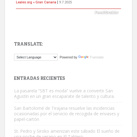
Leales.org » Gran Canaria
|
9.7.2025
TRANSLATE:
Gato manso encontrado
Powered by
Translate
Este gato macho ha aparecido en la calle hace menos de un mes,
es muy manso y extremadamente cari...
Leales.org » Gran Canaria
|
9.7.2025
ENTRADAS RECIENTES
La pasarela “SBT es moda” vuelve a convertir San
Agustín en un gran escaparate de talento y cultura.
San Bartolomé de Tirajana resuelve las incidencias
ocasionadas por el servicio de recogida de envases y
papel-cartón
Adopción urgente
Busco adopción responsable para mi perra. Pastor alemán,
St. Pedro y Siroko amenizan este sábado El sueño de
una noche de verano en El Tablero
hembra, 4 años. Por motivos personales ...