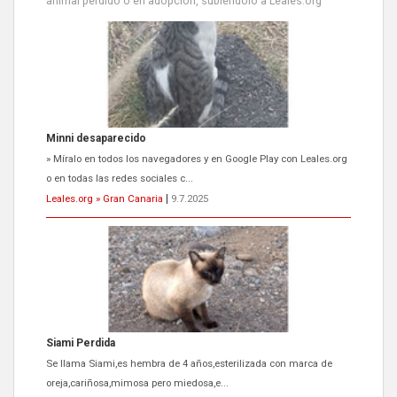
animal perdido o en adopción, subiéndolo a Leales.org
Siami Perdida
Se llama Siami,es hembra de 4 años,esterilizada con marca de
oreja,cariñosa,mimosa pero miedosa,e...
Leales.org » Gran Canaria
|
9.7.2025
ADOPCIÓN URGENTE GATA TEROR GRAN CANARIA
El ayuntamiento se va a llevar a Los Gatos callejeros de la zona los
próximos días, ella incluida...