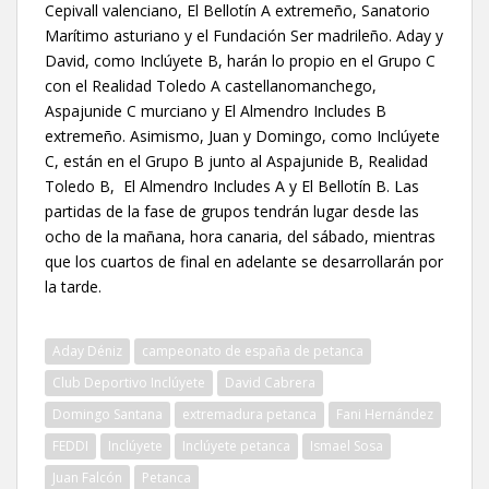
Cepivall valenciano, El Bellotín A extremeño, Sanatorio
Marítimo asturiano y el Fundación Ser madrileño. Aday y
David, como Inclúyete B, harán lo propio en el Grupo C
con el Realidad Toledo A castellanomanchego,
Aspajunide C murciano y El Almendro Includes B
extremeño. Asimismo, Juan y Domingo, como Inclúyete
C, están en el Grupo B junto al Aspajunide B, Realidad
Toledo B, El Almendro Includes A y El Bellotín B. Las
partidas de la fase de grupos tendrán lugar desde las
ocho de la mañana, hora canaria, del sábado, mientras
que los cuartos de final en adelante se desarrollarán por
la tarde.
Aday Déniz
campeonato de españa de petanca
Club Deportivo Inclúyete
David Cabrera
Domingo Santana
extremadura petanca
Fani Hernández
FEDDI
Inclúyete
Inclúyete petanca
Ismael Sosa
Juan Falcón
Petanca