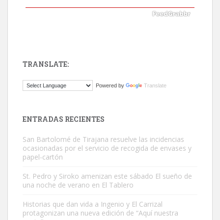
TRANSLATE:
ADOPCIÓN URGENTE GATA TEROR GRAN CANARIA
Powered by
Translate
El ayuntamiento se va a llevar a Los Gatos callejeros de la zona los
próximos días, ella incluida...
Leales.org » Gran Canaria
|
9.7.2025
ENTRADAS RECIENTES
San Bartolomé de Tirajana resuelve las incidencias
ocasionadas por el servicio de recogida de envases y
papel-cartón
St. Pedro y Siroko amenizan este sábado El sueño de
una noche de verano en El Tablero
Gato manso encontrado
Este gato macho ha aparecido en la calle hace menos de un mes,
Historias que dan vida a Ingenio y El Carrizal
protagonizan una nueva edición de “Aquí nuestra
es muy manso y extremadamente cari...