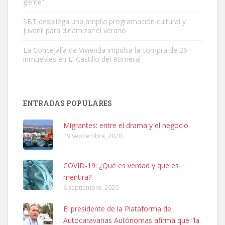
gente”
Leales.org » Gran Canaria
|
9.7.2025
SBT despliega una amplia programación cultural y
juvenil para dinamizar el verano
La Concejalía de Vivienda impulsa la compra de 26
inmuebles en El Castillo del Romeral
Adopción urgente
Busco adopción responsable para mi perra. Pastor alemán,
ENTRADAS POPULARES
hembra, 4 años. Por motivos personales ...
Leales.org » Gran Canaria
|
6.7.2025
Migrantes: entre el drama y el negocio
19 septiembre, 2020
COVID-19: ¿Qué es verdad y que es
mentira?
6 septiembre, 2020
SHIBA PERDIDO AVDA JOSE MESA Y LOPEZ
El presidente de la Plataforma de
PERRO MACHO RAZA SHIBA CON MICROCHIP PERDIDO HOY
Autocaravanas Autónomas afirma que “la
06/07/2025 ZONA MESA Y LOPEZ. ES MUY ASUSTADIZO