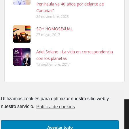
Península va 40 años por delante de
Leales.org » Gran Canaria
|
6.7.2025
Canarias”
26 noviembre, 2023
SOY HOMOSEXUAL
27 mayo, 2017
Ariel Solano : La vida en correspondencia
Ninfa perdida
con los planetas
El día 5 se los perdió una ninfa papillera, asustada tiene miedo a la
13 septiembre, 2017
calle, se perdió por la zon...
Leales.org » Gran Canaria
|
6.7.2025
Utilizamos cookies para optimizar nuestro sitio web y
nuestro servicio.
Política de cookies
Adopcion
CONTACTO
AVISO LEGAL
POLÍTICA DE PRIVACIDAD
Busco casa de acogida para mi perrita ya que por temas de trabajo
Aceptar todo