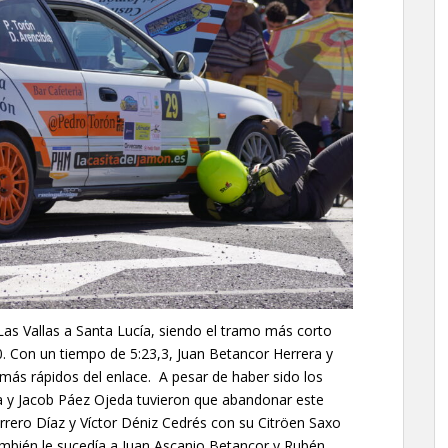
s Vallas a Santa Lucía, siendo el tramo más corto
0. Con un tiempo de 5:23,3, Juan Betancor Herrera y
más rápidos del enlace. A pesar de haber sido los
a y Jacob Páez Ojeda tuvieron que abandonar este
rero Díaz y Víctor Déniz Cedrés con su Citröen Saxo
mbién le sucedía a Juan Ascanio Betancor y Rubén