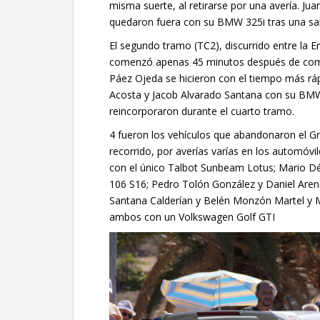
misma suerte, al retirarse por una avería. J
quedaron fuera con su BMW 325i tras una sali
El segundo tramo (TC2), discurrido entre la E
comenzó apenas 45 minutos después de comen
Páez Ojeda se hicieron con el tiempo más ráp
Acosta y Jacob Alvarado Santana con su BMW 
reincorporaron durante el cuarto tramo.
4 fueron los vehículos que abandonaron el Gra
recorrido, por averías varías en los automóvi
con el único Talbot Sunbeam Lotus; Mario Dé
106 S16; Pedro Tolón González y Daniel Arenc
Santana Calderían y Belén Monzón Martel y M
ambos con un Volkswagen Golf GTI