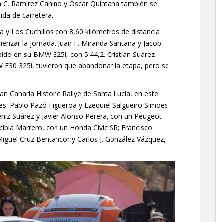
uan C. Ramírez Canino y Óscar Quintana también se
da de carretera.
ra y Los Cuchillos con 8,60 kilómetros de distancia
zar la jornada. Juan F. Miranda Santana y Jacob
ido en su BMW 325i, con 5:44,2. Cristian Suárez
E30 325i, tuvieron que abandonar la etapa, pero se
n Canaria Historic Rallye de Santa Lucía, en este
les: Pablo Pazó Figueroa y Ezequiel Salgueiro Simoes
niz Suárez y Javier Alonso Perera, con un Peugeot
ibia Marrero, con un Honda Civic SR; Francisco
iguel Cruz Bentancor y Carlos J. González Vázquez,