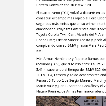
Herrera González con su BMW 325i.
El cuarto tramo (TC4) volvió a discurrir en l
conseguir el tiempo más rápido el Ford Escort
segundos más lentos que en su primer intent
abandonar el rallye tras diferentes dificultad
Toyota Corolla Twin Cam; Vicente del P. Aren
Honda Civic; Cristian Suárez Acosta y Jacob A
compitiendo con su BMW y Jasón Viera Padrón
KMII
Iván Armas Hernández y Ruperto Ramos con 
recorrido (TC5), que discurrió entre La Era – 
5:41,4, superando el tiempo del BMW 325i del
TC1 y TC4, Ferreiro y Anido acabaron teniendo
Renault 5 Turbo 2 de Sergio Marrero Martín
Martín Valle y Juan E. Santana González y el
Natalia Ramírez de Armas terminaron abando