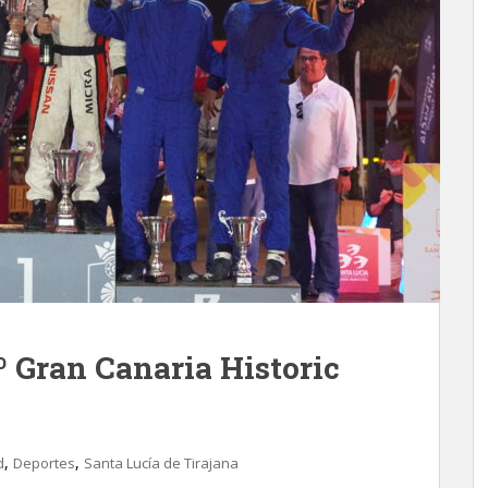
0º Gran Canaria Historic
a
,
,
d
Deportes
Santa Lucía de Tirajana