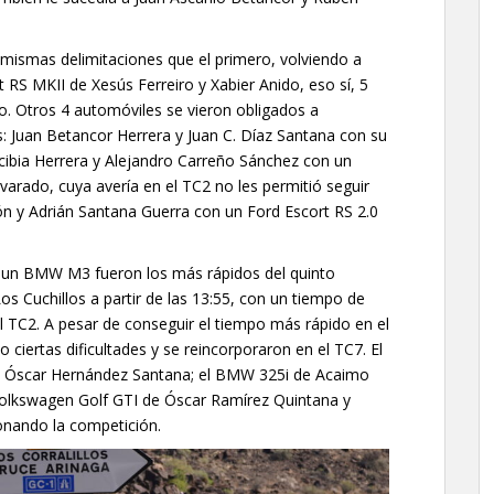
as mismas delimitaciones que el primero, volviendo a
 RS MKII de Xesús Ferreiro y Xabier Anido, eso sí, 5
o. Otros 4 automóviles se vieron obligados a
es: Juan Betancor Herrera y Juan C. Díaz Santana con su
cibia Herrera y Alejandro Carreño Sánchez con un
lvarado, cuya avería en el TC2 no les permitió seguir
 y Adrián Santana Guerra con un Ford Escort RS 2.0
un BMW M3 fueron los más rápidos del quinto
Los Cuchillos a partir de las 13:55, con un tiempo de
 TC2. A pesar de conseguir el tiempo más rápido en el
 ciertas dificultades y se reincorporaron en el TC7. El
 y Óscar Hernández Santana; el BMW 325i de Acaimo
 Volkswagen Golf GTI de Óscar Ramírez Quintana y
nando la competición.