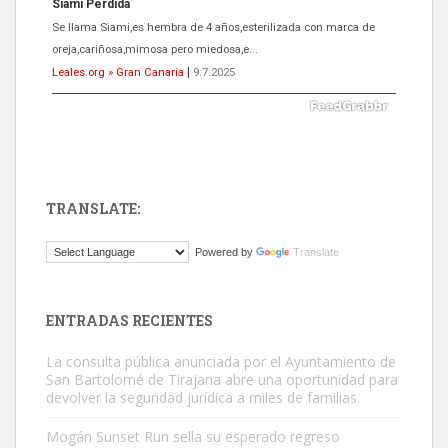
ADOPCIÓN URGENTE GATA TEROR GRAN CANARIA
El ayuntamiento se va a llevar a Los Gatos callejeros de la zona los
próximos días, ella incluida...
Leales.org » Gran Canaria
|
9.7.2025
TRANSLATE:
Gato manso encontrado
Powered by
Translate
Este gato macho ha aparecido en la calle hace menos de un mes,
es muy manso y extremadamente cari...
Leales.org » Gran Canaria
|
9.7.2025
ENTRADAS RECIENTES
La consulta pública anunciada por el Ayuntamiento de
San Bartolomé de Tirajana abre una oportunidad para
devolver la seguridad jurídica a miles de familias.
Mogán Sunset Run sella su esperado regreso