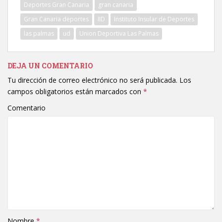
Deportes Gran Canaria
gran canaria
Gran Canaria deportes
IID
Instituto Insular de Deportes
las palmas
ud
Union Deportiva Las Palmas
DEJA UN COMENTARIO
Tu dirección de correo electrónico no será publicada.
Los
campos obligatorios están marcados con
*
Comentario
Nombre
*