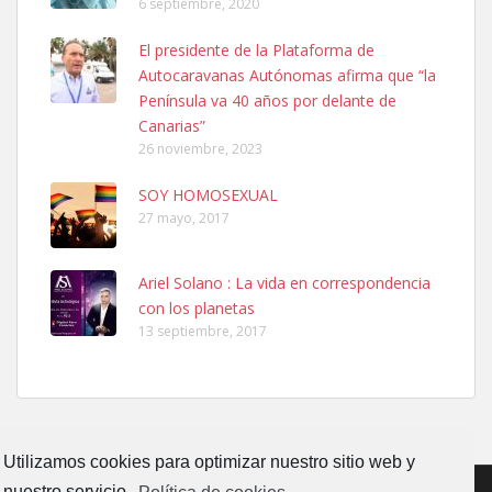
6 septiembre, 2020
Ninfa perdida
El presidente de la Plataforma de
El día 5 se los perdió una ninfa papillera, asustada tiene miedo a la
Autocaravanas Autónomas afirma que “la
calle, se perdió por la zon...
Península va 40 años por delante de
Leales.org » Gran Canaria
|
6.7.2025
Canarias”
26 noviembre, 2023
SOY HOMOSEXUAL
27 mayo, 2017
Ariel Solano : La vida en correspondencia
Adopcion
con los planetas
Busco casa de acogida para mi perrita ya que por temas de trabajo
13 septiembre, 2017
no la puedo tener. Solo gente r...
Leales.org » Gran Canaria
|
4.7.2025
Utilizamos cookies para optimizar nuestro sitio web y