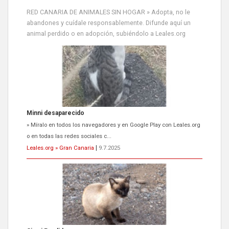
RED CANARIA DE ANIMALES SIN HOGAR » Adopta, no le
abandones y cuídale responsablemente. Difunde aquí un
animal perdido o en adopción, subiéndolo a Leales.org
Siami Perdida
Se llama Siami,es hembra de 4 años,esterilizada con marca de
oreja,cariñosa,mimosa pero miedosa,e...
Leales.org » Gran Canaria
|
9.7.2025