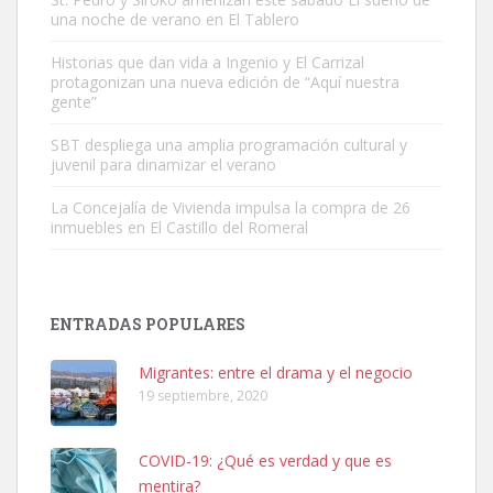
una noche de verano en El Tablero
Adopción urgente
Busco adopción responsable para mi perra. Pastor alemán,
Historias que dan vida a Ingenio y El Carrizal
protagonizan una nueva edición de “Aquí nuestra
hembra, 4 años. Por motivos personales ...
gente”
Leales.org » Gran Canaria
|
6.7.2025
SBT despliega una amplia programación cultural y
juvenil para dinamizar el verano
La Concejalía de Vivienda impulsa la compra de 26
inmuebles en El Castillo del Romeral
SHIBA PERDIDO AVDA JOSE MESA Y LOPEZ
PERRO MACHO RAZA SHIBA CON MICROCHIP PERDIDO HOY
ENTRADAS POPULARES
06/07/2025 ZONA MESA Y LOPEZ. ES MUY ASUSTADIZO
Leales.org » Gran Canaria
|
6.7.2025
Migrantes: entre el drama y el negocio
19 septiembre, 2020
COVID-19: ¿Qué es verdad y que es
mentira?