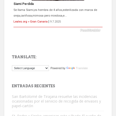
ADOPCIÓN URGENTE GATA TEROR GRAN CANARIA
El ayuntamiento se va a llevar a Los Gatos callejeros de la zona los
próximos días, ella incluida...
Leales.org » Gran Canaria
|
9.7.2025
TRANSLATE:
Gato manso encontrado
Powered by
Translate
Este gato macho ha aparecido en la calle hace menos de un mes,
es muy manso y extremadamente cari...
Leales.org » Gran Canaria
|
9.7.2025
ENTRADAS RECIENTES
San Bartolomé de Tirajana resuelve las incidencias
ocasionadas por el servicio de recogida de envases y
papel-cartón
St. Pedro y Siroko amenizan este sábado El sueño de