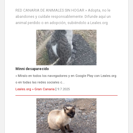
RED CANARIA DE ANIMALES SIN HOGAR » Adopta, no le
abandones y cuídale responsablemente. Difunde aquí un
animal perdido o en adopción, subiéndolo a Leales.org
Siami Perdida
Se llama Siami,es hembra de 4 años,esterilizada con marca de
oreja,cariñosa,mimosa pero miedosa,e...
Leales.org » Gran Canaria
|
9.7.2025