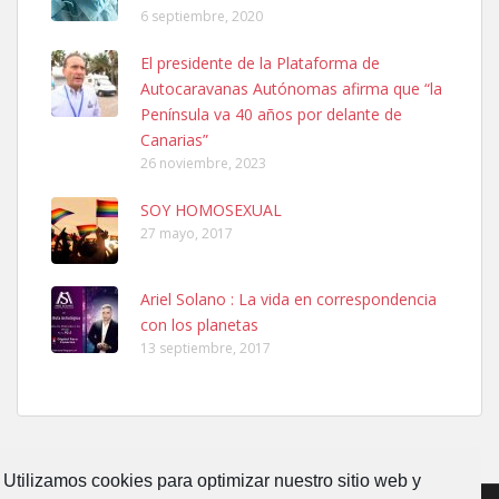
6 septiembre, 2020
Ninfa perdida
El presidente de la Plataforma de
El día 5 se los perdió una ninfa papillera, asustada tiene miedo a la
Autocaravanas Autónomas afirma que “la
calle, se perdió por la zon...
Península va 40 años por delante de
Leales.org » Gran Canaria
|
6.7.2025
Canarias”
26 noviembre, 2023
SOY HOMOSEXUAL
27 mayo, 2017
Ariel Solano : La vida en correspondencia
Adopcion
con los planetas
Busco casa de acogida para mi perrita ya que por temas de trabajo
13 septiembre, 2017
no la puedo tener. Solo gente r...
Leales.org » Gran Canaria
|
4.7.2025
Utilizamos cookies para optimizar nuestro sitio web y