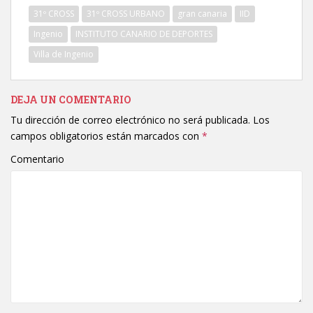
31º CROSS
31º CROSS URBANO
gran canaria
IID
Ingenio
INSTITUTO CANARIO DE DEPORTES
Villa de Ingenio
DEJA UN COMENTARIO
Tu dirección de correo electrónico no será publicada.
Los
campos obligatorios están marcados con
*
Comentario