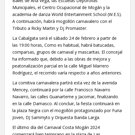
Ballet de Ana Vega, las Escuelas Deportivas
Municipales, el Centro Ocupacional de Mogán y la
academia de danza World Entertainment School (W.E.S).
A continuación, habrá mogollón carnavalero con el
Tributo a Ricky Martin y Dj Promaster.
La Cabalgata será el sábado 24 de febrero a partir de
las 19:00 horas, Como es habitual, habrá batucadas,
comparsas, grupos de carnaval y mascaritas. El concejal
ha informado que, debido a las obras de mejora y
peatonalización parcial en la calle Miguel Marrero
Rodríguez, el recorrido varía respecto a años anteriores.
La comitiva carnavalera partirá esta vez de la avenida
Mencey, continuará por la calle Francisco Navarro
Navarro, las calles Guanarteme y Jacomar, finalizando
en la calle Damasco. Al concluir, la fiesta continuará en
la plaza Negra con el mogollón protagonizado por Furia
Joven, DJ Sammyto y Orquesta Banda Larga.
El último día del Carnaval Costa Mogán 2024
comenzará bien temprano en la plaza de Las