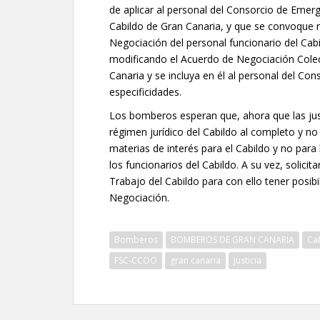
de aplicar al personal del Consorcio de Emer
Cabildo de Gran Canaria, y que se convoque 
Negociación del personal funcionario del Cabi
modificando el Acuerdo de Negociación Colect
Canaria y se incluya en él al personal del C
especificidades.
Los bomberos esperan que, ahora que las justi
régimen jurídico del Cabildo al completo y no
materias de interés para el Cabildo y no par
los funcionarios del Cabildo. A su vez, solicit
Trabajo del Cabildo para con ello tener posib
Negociación.
Bomberos
BOMBEROS DE GRAN CANARIA
Ca
FSC-CCOO
gran canaria
Justicia