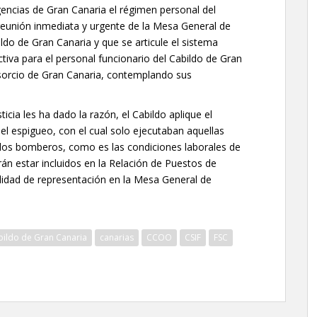
gencias de Gran Canaria el régimen personal del
reunión inmediata y urgente de la Mesa General de
ldo de Gran Canaria y que se articule el sistema
iva para el personal funcionario del Cabildo de Gran
onsorcio de Gran Canaria, contemplando sus
cia les ha dado la razón, el Cabildo aplique el
 el espigueo, con el cual solo ejecutaban aquellas
a los bomberos, como es las condiciones laborales de
arán estar incluidos en la Relación de Puestos de
ilidad de representación en la Mesa General de
bildo de Gran Canaria
canarias
CCOO
CSIF
FSC