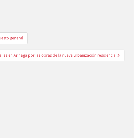
uesto general
alles en Arinaga por las obras de la nueva urbanización residencial