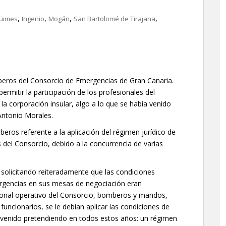
,
,
,
,
üimes
Ingenio
Mogán
San Bartolomé de Tirajana
omberos del Consorcio de Emergencias de Gran Canaria.
permitir la participación de los profesionales del
a corporación insular, algo a lo que se había venido
Antonio Morales.
beros referente a la aplicación del régimen jurídico de
s del Consorcio, debido a la concurrencia de varias
olicitando reiteradamente que las condiciones
rgencias en sus mesas de negociación eran
sonal operativo del Consorcio, bomberos y mandos,
funcionarios, se le debían aplicar las condiciones de
a venido pretendiendo en todos estos años: un régimen