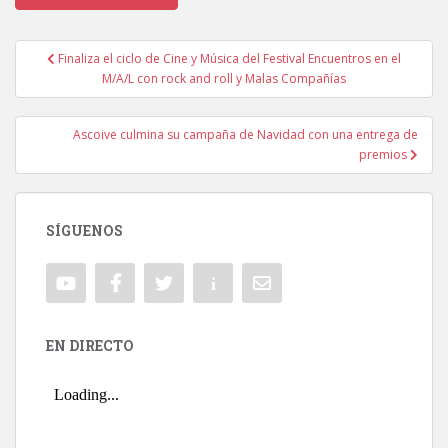
Finaliza el ciclo de Cine y Música del Festival Encuentros en el
Navegación de entradas
M/A/L con rock and roll y Malas Compañías
Ascoive culmina su campaña de Navidad con una entrega de
premios
SÍGUENOS
EN DIRECTO