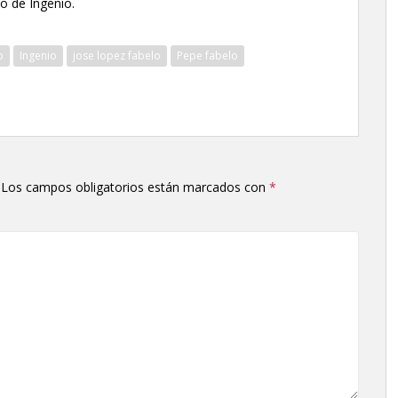
o de Ingenio.
o
Ingenio
jose lopez fabelo
Pepe fabelo
Los campos obligatorios están marcados con
*