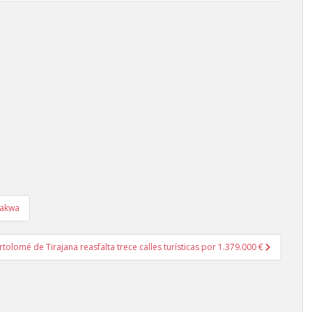
takwa
rtolomé de Tirajana reasfalta trece calles turísticas por 1.379.000 €