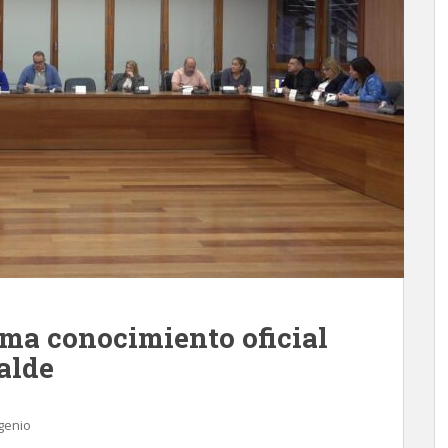
oma conocimiento oficial
calde
genio