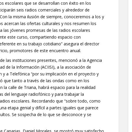
os escolares que se desarrollan con éxito en los
iciparán seis radios comerciales y alrededor de
 “Con la misma ilusión de siempre, conoceremos a los y
os acercan las ofertas culturales y nos resumen los
a las jóvenes promesas de las radios escolares
ante este curso, compartiendo espacio con
eferente en su trabajo cotidiano” asegura el director
icio, promotores de este encuentro anual.
de las instituciones presentes, mencionó a la Agencia
ad de la Información (ACIISI), a la asociación de
 y a Telefónica “por su implicación en el proyecto y
rmó que tanto a través de las ondas como en los
n la calle de Triana, habrá espacio para la realidad
as del lenguaje radiofónico y para trabajar la
as radios escolares. Recordando que “sobre todo, como
na etapa genial y difícil a partes iguales que parece
dultos. Se sospecha de lo que se desconoce y se
 de Canarias, Daniel Morales, se mostró muy satisfecho