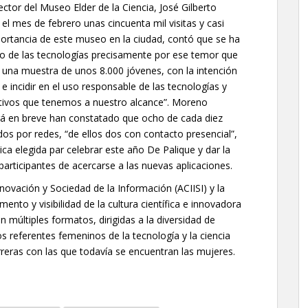
rector del Museo Elder de la Ciencia, José Gilberto
l mes de febrero unas cincuenta mil visitas y casi
portancia de este museo en la ciudad, contó que se ha
so de las tecnologías precisamente por ese temor que
zó una muestra de unos 8.000 jóvenes, con la intención
e incidir en el uso responsable de las tecnologías y
itivos que tenemos a nuestro alcance”. Moreno
rá en breve han constatado que ocho de cada diez
s por redes, “de ellos dos con contacto presencial”,
ca elegida par celebrar este año De Palique y dar la
rticipantes de acercarse a las nuevas aplicaciones.
novación y Sociedad de la Información (ACIISI) y la
ento y visibilidad de la cultura científica e innovadora
n múltiples formatos, dirigidas a la diversidad de
 los referentes femeninos de la tecnología y la ciencia
rreras con las que todavía se encuentran las mujeres.