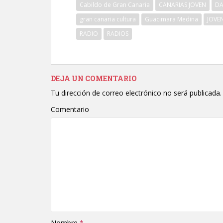
Cabildo de Gran Canaria
CANARIAS JOVEN
DA
gran canaria cultura
Guacimara Medina
JOVE
RADIO
RADIOS
DEJA UN COMENTARIO
Tu dirección de correo electrónico no será publicada.
Comentario
Nombre
*