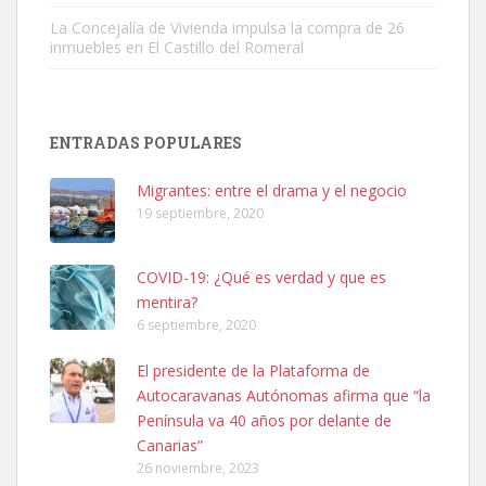
La Concejalía de Vivienda impulsa la compra de 26
inmuebles en El Castillo del Romeral
SHIBA PERDIDO AVDA JOSE MESA Y LOPEZ
PERRO MACHO RAZA SHIBA CON MICROCHIP PERDIDO HOY
ENTRADAS POPULARES
06/07/2025 ZONA MESA Y LOPEZ. ES MUY ASUSTADIZO
Leales.org » Gran Canaria
|
6.7.2025
Migrantes: entre el drama y el negocio
19 septiembre, 2020
COVID-19: ¿Qué es verdad y que es
mentira?
6 septiembre, 2020
Ninfa perdida
El presidente de la Plataforma de
El día 5 se los perdió una ninfa papillera, asustada tiene miedo a la
Autocaravanas Autónomas afirma que “la
calle, se perdió por la zon...
Península va 40 años por delante de
Leales.org » Gran Canaria
|
6.7.2025
Canarias”
26 noviembre, 2023