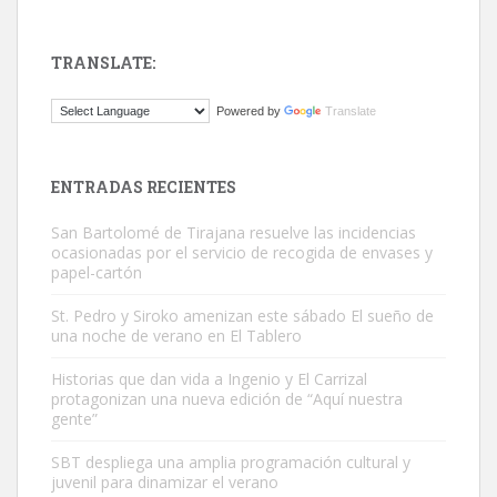
TRANSLATE:
Gato manso encontrado
Powered by
Translate
Este gato macho ha aparecido en la calle hace menos de un mes,
es muy manso y extremadamente cari...
Leales.org » Gran Canaria
|
9.7.2025
ENTRADAS RECIENTES
San Bartolomé de Tirajana resuelve las incidencias
ocasionadas por el servicio de recogida de envases y
papel-cartón
St. Pedro y Siroko amenizan este sábado El sueño de
una noche de verano en El Tablero
Adopción urgente
Busco adopción responsable para mi perra. Pastor alemán,
Historias que dan vida a Ingenio y El Carrizal
protagonizan una nueva edición de “Aquí nuestra
hembra, 4 años. Por motivos personales ...
gente”
Leales.org » Gran Canaria
|
6.7.2025
SBT despliega una amplia programación cultural y
juvenil para dinamizar el verano