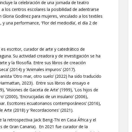
incluye la celebración de una jornada de teatro
a los centros escolares la posibilidad de adentrarse
n Gloria Godínez para mujeres, vinculado a los textiles
il, y una performance, ‘Flor del mediodía’, el día 2 de
es escritor, curador de arte y catedrático de
aguna. Su actividad creadora y de investigación se ha
arte y la filosofía. Entre sus libros de creación
seca’ (2014) y ‘Animales impuros’ (2017).
nista ‘Otro mar, otro suelo’ (2022) ha sido traducido
L’Harmattan, 2023). Entre sus libros de ensayo e
89), ‘Visiones de Gaceta de Arte’ (1999), ‘Los hijos de
’ (2000), ‘Encrucijadas de un insulario’ (2006),
 mar. Escritores ecuatorianos contemporáneos’ (2016),
e Arte (2018) y ‘Recordaciones’ (2021).
 la retrospectiva Jack Beng-Thi en Casa África y el
s de Gran Canaria). En 2021 fue curador de la