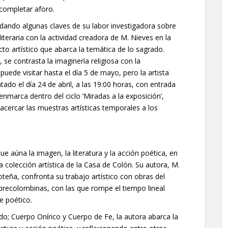
 completar aforo.
ando algunas claves de su labor investigadora sobre
literaria con la actividad creadora de M. Nieves en la
to artístico que abarca la temática de lo sagrado.
 se contrasta la imaginería religiosa con la
puede visitar hasta el día 5 de mayo, pero la artista
do el día 24 de abril, a las 19:00 horas, con entrada
enmarca dentro del ciclo ‘Miradas a la exposición’,
cercar las muestras artísticas temporales a los
e aúna la imagen, la literatura y la acción poética, en
a colección artística de la Casa de Colón. Su autora, M.
roteña, confronta su trabajo artístico con obras del
as precolombinas, con las que rompe el tiempo lineal
je poético.
do; Cuerpo Onírico y Cuerpo de Fe, la autora abarca la