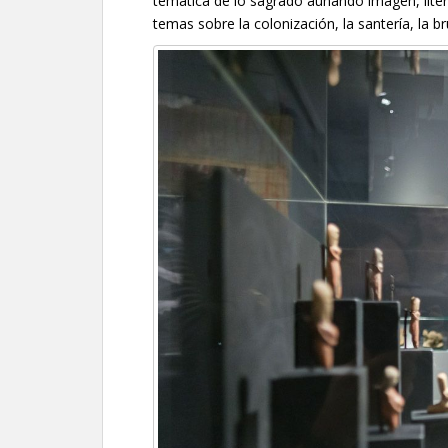
temática de lo sagrado aunando imagen, liter
temas sobre la colonización, la santería, la bru