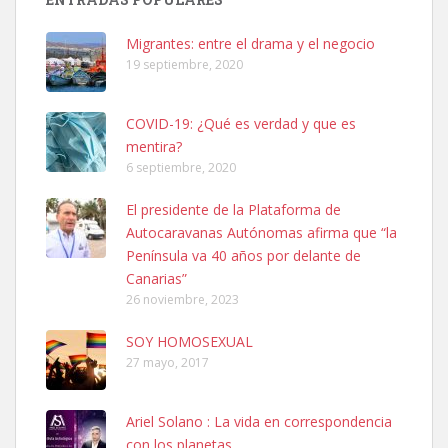
hembra, 4 años. Por motivos personales ...
Leales.org » Gran Canaria
|
6.7.2025
Migrantes: entre el drama y el negocio
19 septiembre, 2020
COVID-19: ¿Qué es verdad y que es
mentira?
6 septiembre, 2020
SHIBA PERDIDO AVDA JOSE MESA Y LOPEZ
El presidente de la Plataforma de
PERRO MACHO RAZA SHIBA CON MICROCHIP PERDIDO HOY
Autocaravanas Autónomas afirma que “la
06/07/2025 ZONA MESA Y LOPEZ. ES MUY ASUSTADIZO
Península va 40 años por delante de
Leales.org » Gran Canaria
|
6.7.2025
Canarias”
26 noviembre, 2023
SOY HOMOSEXUAL
27 mayo, 2017
Ariel Solano : La vida en correspondencia
Ninfa perdida
con los planetas