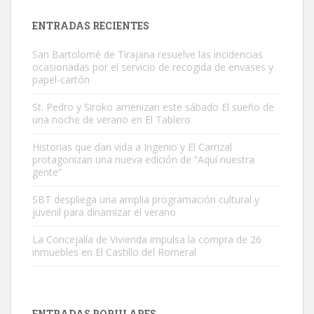
Leales.org » Gran Canaria
|
9.7.2025
ENTRADAS RECIENTES
San Bartolomé de Tirajana resuelve las incidencias
ocasionadas por el servicio de recogida de envases y
papel-cartón
St. Pedro y Siroko amenizan este sábado El sueño de
una noche de verano en El Tablero
Gato manso encontrado
Este gato macho ha aparecido en la calle hace menos de un mes,
Historias que dan vida a Ingenio y El Carrizal
protagonizan una nueva edición de “Aquí nuestra
es muy manso y extremadamente cari...
gente”
Leales.org » Gran Canaria
|
9.7.2025
SBT despliega una amplia programación cultural y
juvenil para dinamizar el verano
La Concejalía de Vivienda impulsa la compra de 26
inmuebles en El Castillo del Romeral
Adopción urgente
Busco adopción responsable para mi perra. Pastor alemán,
ENTRADAS POPULARES