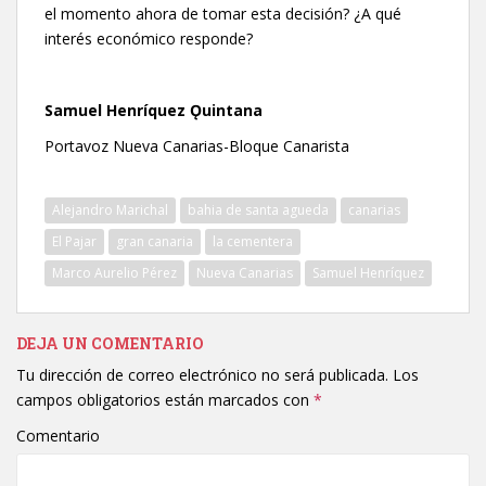
el momento ahora de tomar esta decisión? ¿A qué
interés económico responde?
Samuel Henríquez Ǫuintana
Portavoz Nueva Canarias-Bloque Canarista
Alejandro Marichal
bahia de santa agueda
canarias
El Pajar
gran canaria
la cementera
Marco Aurelio Pérez
Nueva Canarias
Samuel Henríquez
DEJA UN COMENTARIO
Tu dirección de correo electrónico no será publicada.
Los
campos obligatorios están marcados con
*
Comentario