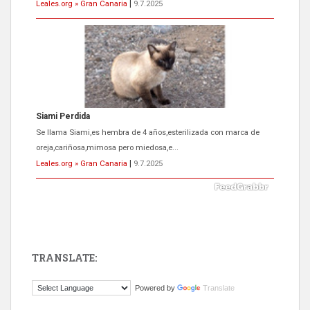
Leales.org » Gran Canaria
|
9.7.2025
Siami Perdida
Se llama Siami,es hembra de 4 años,esterilizada con marca de
oreja,cariñosa,mimosa pero miedosa,e...
Leales.org » Gran Canaria
|
9.7.2025
TRANSLATE:
ADOPCIÓN URGENTE GATA TEROR GRAN CANARIA
Powered by
Translate
El ayuntamiento se va a llevar a Los Gatos callejeros de la zona los
próximos días, ella incluida...