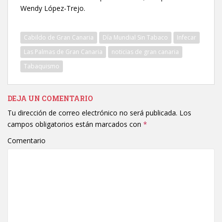
Wendy López-Trejo.
Cabildo de Gran Canaria
Día Mundial Sin Tabaco
Infecar
Las Palmas de Gran Canaria
noticias de gran canaria
Tabaquismo
DEJA UN COMENTARIO
Tu dirección de correo electrónico no será publicada.
Los
campos obligatorios están marcados con
*
Comentario