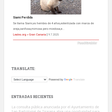
ADOPCIÓN URGENTE GATA TEROR GRAN CANARIA
El ayuntamiento se va a llevar a Los Gatos callejeros de la zona los
próximos días, ella incluida...
Leales.org » Gran Canaria
|
9.7.2025
TRANSLATE:
Gato manso encontrado
Powered by
Translate
Este gato macho ha aparecido en la calle hace menos de un mes,
es muy manso y extremadamente cari...
Leales.org » Gran Canaria
|
9.7.2025
ENTRADAS RECIENTES
La consulta pública anunciada por el Ayuntamiento de
San Bartolomé de Tirajana abre una oportunidad para