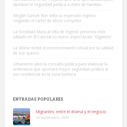
devolver la seguridad jurídica a miles de familias.
Mogán Sunset Run sella su esperado regreso
colgando el cartel de aforo completo
Adopción urgente
Busco adopción responsable para mi perra. Pastor alemán,
La Sociedad Musical Villa de Ingenio presenta este
sábado en El Carrizal su nuevo espectáculo: ‘Gigantes’
hembra, 4 años. Por motivos personales ...
Leales.org » Gran Canaria
|
6.7.2025
La Gloria recibe el reconocimiento oficial por la calidad
de sus quesos
Urbanismo abre la consulta pública para elaborar la
ordenanza que aportará mayor seguridad jurídica al
uso residencial en la zona turística
SHIBA PERDIDO AVDA JOSE MESA Y LOPEZ
PERRO MACHO RAZA SHIBA CON MICROCHIP PERDIDO HOY
ENTRADAS POPULARES
06/07/2025 ZONA MESA Y LOPEZ. ES MUY ASUSTADIZO
Leales.org » Gran Canaria
|
6.7.2025
Migrantes: entre el drama y el negocio
19 septiembre, 2020