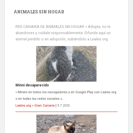
ANIMALES SIN HOGAR
RED CANARIA DE ANIMALES SIN HOGAR » Adopta, no le
abandones y cuídale responsablemente. Difunde aquí un
animal perdido o en adopción, subiéndolo a Leales.org
Siami Perdida
Se llama Siami,es hembra de 4 años,esterilizada con marca de
oreja,cariñosa,mimosa pero miedosa,e...
Leales.org » Gran Canaria
|
9.7.2025