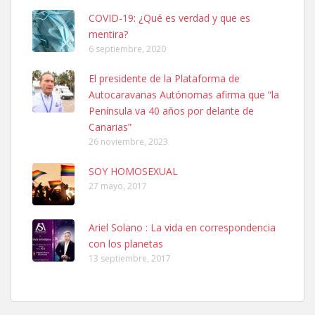
COVID-19: ¿Qué es verdad y que es
mentira?
6 septiembre, 2020
Ninfa perdida
El presidente de la Plataforma de
El día 5 se los perdió una ninfa papillera, asustada tiene miedo a la
Autocaravanas Autónomas afirma que “la
calle, se perdió por la zon...
Península va 40 años por delante de
Leales.org » Gran Canaria
|
6.7.2025
Canarias”
26 noviembre, 2023
SOY HOMOSEXUAL
27 mayo, 2017
Ariel Solano : La vida en correspondencia
Adopcion
con los planetas
Busco casa de acogida para mi perrita ya que por temas de trabajo
13 septiembre, 2017
no la puedo tener. Solo gente r...
Leales.org » Gran Canaria
|
4.7.2025