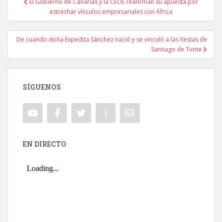
El Gobierno de Canarias y la CEOE reafirman su apuesta por
Navegación de entradas
estrechar vínculos empresariales con África
De cuando doña Expedita Sánchez nació y se vinculó a las fiestas de
Santiago de Tunte
SÍGUENOS
EN DIRECTO