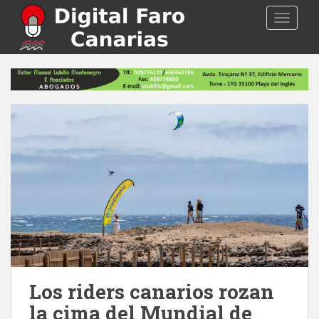
S
TOGGLE
k
i
p
t
o
m
a
i
n
c
o
n
t
e
n
t
Los riders canarios rozan
la cima del Mundial de