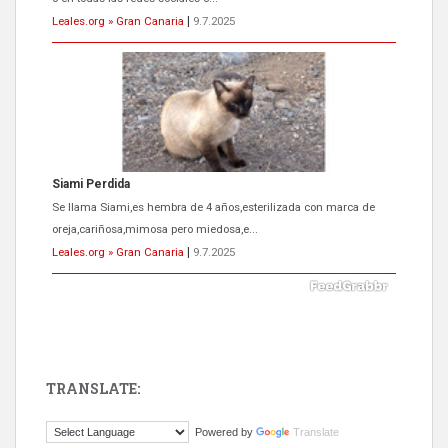
Leales.org » Gran Canaria
|
9.7.2025
Siami Perdida
Se llama Siami,es hembra de 4 años,esterilizada con marca de
oreja,cariñosa,mimosa pero miedosa,e...
Leales.org » Gran Canaria
|
9.7.2025
TRANSLATE:
ADOPCIÓN URGENTE GATA TEROR GRAN CANARIA
Powered by
Translate
El ayuntamiento se va a llevar a Los Gatos callejeros de la zona los