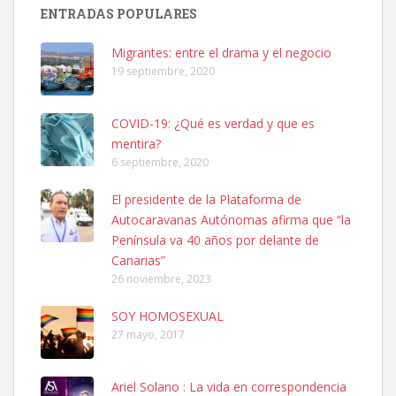
Busco adopción responsable para mi perra. Pastor alemán,
ENTRADAS POPULARES
hembra, 4 años. Por motivos personales ...
Leales.org » Gran Canaria
|
6.7.2025
Migrantes: entre el drama y el negocio
19 septiembre, 2020
COVID-19: ¿Qué es verdad y que es
mentira?
6 septiembre, 2020
SHIBA PERDIDO AVDA JOSE MESA Y LOPEZ
El presidente de la Plataforma de
PERRO MACHO RAZA SHIBA CON MICROCHIP PERDIDO HOY
Autocaravanas Autónomas afirma que “la
06/07/2025 ZONA MESA Y LOPEZ. ES MUY ASUSTADIZO
Península va 40 años por delante de
Leales.org » Gran Canaria
|
6.7.2025
Canarias”
26 noviembre, 2023
SOY HOMOSEXUAL
27 mayo, 2017
Ariel Solano : La vida en correspondencia
Ninfa perdida