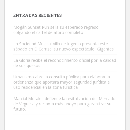
próximos días, ella incluida...
Leales.org » Gran Canaria
|
9.7.2025
ENTRADAS RECIENTES
Mogán Sunset Run sella su esperado regreso
colgando el cartel de aforo completo
La Sociedad Musical Villa de Ingenio presenta este
sábado en El Carrizal su nuevo espectáculo: ‘Gigantes’
Gato manso encontrado
La Gloria recibe el reconocimiento oficial por la calidad
Este gato macho ha aparecido en la calle hace menos de un mes,
de sus quesos
es muy manso y extremadamente cari...
Urbanismo abre la consulta pública para elaborar la
Leales.org » Gran Canaria
|
9.7.2025
ordenanza que aportará mayor seguridad jurídica al
uso residencial en la zona turística
Marcial Morales defiende la revitalización del Mercado
de Vegueta y reclama más apoyo para garantizar su
futuro.
Adopción urgente