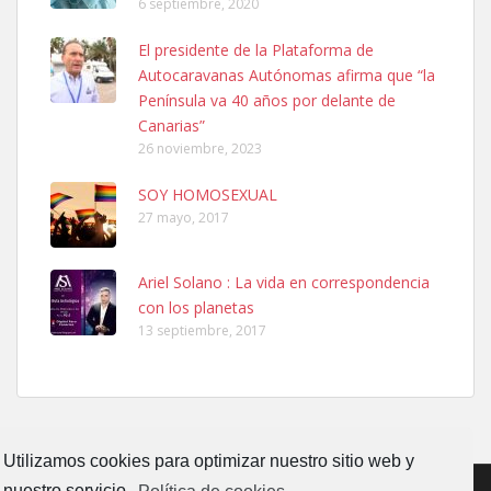
6 septiembre, 2020
El presidente de la Plataforma de
Autocaravanas Autónomas afirma que “la
Ninfa perdida
Península va 40 años por delante de
El día 5 se los perdió una ninfa papillera, asustada tiene miedo a la
Canarias”
calle, se perdió por la zon...
26 noviembre, 2023
Leales.org » Gran Canaria
|
6.7.2025
SOY HOMOSEXUAL
27 mayo, 2017
Ariel Solano : La vida en correspondencia
con los planetas
Adopcion
13 septiembre, 2017
Busco casa de acogida para mi perrita ya que por temas de trabajo
no la puedo tener. Solo gente r...
Leales.org » Gran Canaria
|
4.7.2025
Utilizamos cookies para optimizar nuestro sitio web y