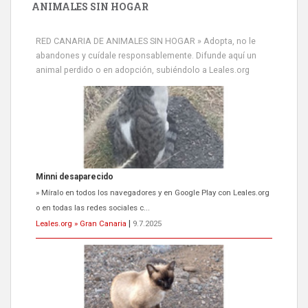
ANIMALES SIN HOGAR
RED CANARIA DE ANIMALES SIN HOGAR » Adopta, no le
abandones y cuídale responsablemente. Difunde aquí un
animal perdido o en adopción, subiéndolo a Leales.org
Siami Perdida
Se llama Siami,es hembra de 4 años,esterilizada con marca de
oreja,cariñosa,mimosa pero miedosa,e...
Leales.org » Gran Canaria
|
9.7.2025