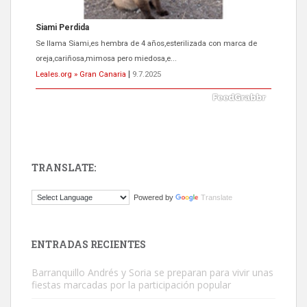
ADOPCIÓN URGENTE GATA TEROR GRAN CANARIA
El ayuntamiento se va a llevar a Los Gatos callejeros de la zona los
próximos días, ella incluida...
Leales.org » Gran Canaria
|
9.7.2025
TRANSLATE:
Gato manso encontrado
Powered by
Translate
Este gato macho ha aparecido en la calle hace menos de un mes,
es muy manso y extremadamente cari...
Leales.org » Gran Canaria
|
9.7.2025
ENTRADAS RECIENTES
Barranquillo Andrés y Soria se preparan para vivir unas
fiestas marcadas por la participación popular