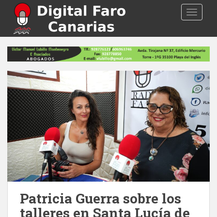
S
TOGGLE
k
i
p
t
o
m
a
i
n
c
o
n
t
e
n
t
Patricia Guerra sobre los
talleres en Santa Lucía de