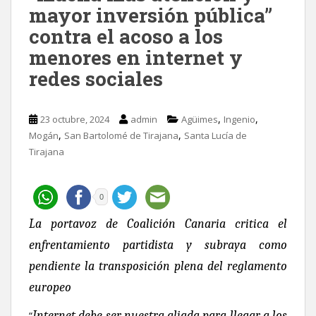
mayor inversión pública”
contra el acoso a los
menores en internet y
redes sociales
,
,
23 octubre, 2024
admin
Agüimes
Ingenio
,
,
Mogán
San Bartolomé de Tirajana
Santa Lucía de
Tirajana
0
La
portavoz de Coalición Canaria critica el
enfrentamiento partidista y subraya como
pendiente la transposición plena del reglamento
europeo
Internet debe ser nuestra aliada para llegar a los
“