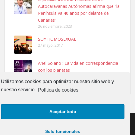
SHIBA PERDIDO AVDA JOSE MESA Y LOPEZ
Autocaravanas Autónomas afirma que “la
PERRO MACHO RAZA SHIBA CON MICROCHIP PERDIDO HOY
Península va 40 años por delante de
06/07/2025 ZONA MESA Y LOPEZ. ES MUY ASUSTADIZO
Canarias”
Leales.org » Gran Canaria
|
6.7.2025
26 noviembre, 2023
SOY HOMOSEXUAL
27 mayo, 2017
Ariel Solano : La vida en correspondencia
con los planetas
Ninfa perdida
13 septiembre, 2017
El día 5 se los perdió una ninfa papillera, asustada tiene miedo a la
Utilizamos cookies para optimizar nuestro sitio web y
calle, se perdió por la zon...
nuestro servicio.
Política de cookies
Leales.org » Gran Canaria
|
6.7.2025
Aceptar todo
Solo funcionales