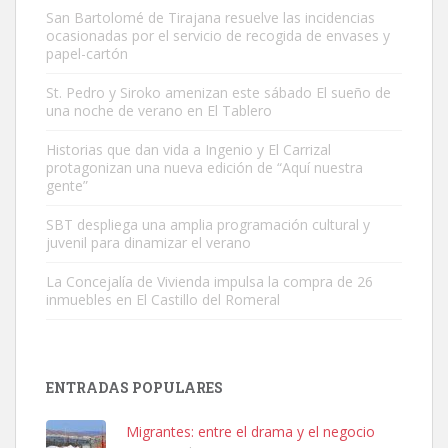
San Bartolomé de Tirajana resuelve las incidencias
ocasionadas por el servicio de recogida de envases y
papel-cartón
St. Pedro y Siroko amenizan este sábado El sueño de
una noche de verano en El Tablero
Gato manso encontrado
Este gato macho ha aparecido en la calle hace menos de un mes,
Historias que dan vida a Ingenio y El Carrizal
protagonizan una nueva edición de “Aquí nuestra
es muy manso y extremadamente cari...
gente”
Leales.org » Gran Canaria
|
9.7.2025
SBT despliega una amplia programación cultural y
juvenil para dinamizar el verano
La Concejalía de Vivienda impulsa la compra de 26
inmuebles en El Castillo del Romeral
Adopción urgente
Busco adopción responsable para mi perra. Pastor alemán,
ENTRADAS POPULARES
hembra, 4 años. Por motivos personales ...
Leales.org » Gran Canaria
|
6.7.2025
Migrantes: entre el drama y el negocio