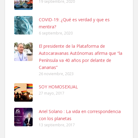
19 septiembre, 2020
COVID-19: ¿Qué es verdad y que es
mentira?
6 septiembre, 2020
SHIBA PERDIDO AVDA JOSE MESA Y LOPEZ
El presidente de la Plataforma de
PERRO MACHO RAZA SHIBA CON MICROCHIP PERDIDO HOY
Autocaravanas Autónomas afirma que “la
06/07/2025 ZONA MESA Y LOPEZ. ES MUY ASUSTADIZO
Península va 40 años por delante de
Leales.org » Gran Canaria
|
6.7.2025
Canarias”
26 noviembre, 2023
SOY HOMOSEXUAL
27 mayo, 2017
Ariel Solano : La vida en correspondencia
Ninfa perdida
con los planetas
El día 5 se los perdió una ninfa papillera, asustada tiene miedo a la
13 septiembre, 2017
calle, se perdió por la zon...
Leales.org » Gran Canaria
|
6.7.2025