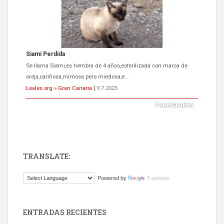
Siami Perdida
Se llama Siami,es hembra de 4 años,esterilizada con marca de
oreja,cariñosa,mimosa pero miedosa,e...
Leales.org » Gran Canaria
|
9.7.2025
TRANSLATE:
ADOPCIÓN URGENTE GATA TEROR GRAN CANARIA
Powered by
Translate
El ayuntamiento se va a llevar a Los Gatos callejeros de la zona los
próximos días, ella incluida...
Leales.org » Gran Canaria
|
9.7.2025
ENTRADAS RECIENTES