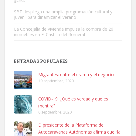
Leales.org » Gran Canaria
|
6.7.2025
SBT despliega una amplia programación cultural y
juvenil para dinamizar el verano
La Concejalía de Vivienda impulsa la compra de 26
inmuebles en El Castillo del Romeral
SHIBA PERDIDO AVDA JOSE MESA Y LOPEZ
PERRO MACHO RAZA SHIBA CON MICROCHIP PERDIDO HOY
ENTRADAS POPULARES
06/07/2025 ZONA MESA Y LOPEZ. ES MUY ASUSTADIZO
Leales.org » Gran Canaria
|
6.7.2025
Migrantes: entre el drama y el negocio
19 septiembre, 2020
COVID-19: ¿Qué es verdad y que es
mentira?
6 septiembre, 2020
Ninfa perdida
El presidente de la Plataforma de
El día 5 se los perdió una ninfa papillera, asustada tiene miedo a la
Autocaravanas Autónomas afirma que “la
calle, se perdió por la zon...