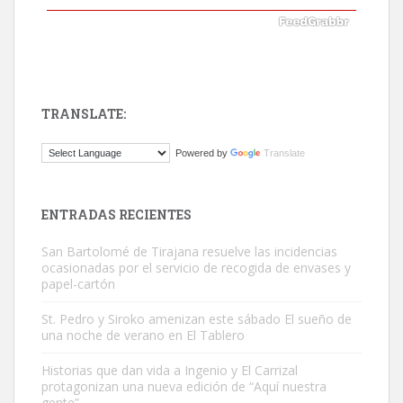
TRANSLATE:
Gato manso encontrado
Powered by
Translate
Este gato macho ha aparecido en la calle hace menos de un mes,
es muy manso y extremadamente cari...
Leales.org » Gran Canaria
|
9.7.2025
ENTRADAS RECIENTES
San Bartolomé de Tirajana resuelve las incidencias
ocasionadas por el servicio de recogida de envases y
papel-cartón
St. Pedro y Siroko amenizan este sábado El sueño de
una noche de verano en El Tablero
Adopción urgente
Busco adopción responsable para mi perra. Pastor alemán,
Historias que dan vida a Ingenio y El Carrizal
protagonizan una nueva edición de “Aquí nuestra
hembra, 4 años. Por motivos personales ...
gente”