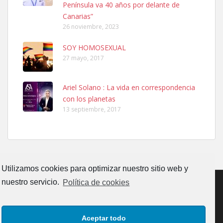
Península va 40 años por delante de
Leales.org » Gran Canaria
|
6.7.2025
Canarias”
26 noviembre, 2023
SOY HOMOSEXUAL
27 mayo, 2017
Ariel Solano : La vida en correspondencia
Adopcion
con los planetas
Busco casa de acogida para mi perrita ya que por temas de trabajo
13 septiembre, 2017
no la puedo tener. Solo gente r...
Leales.org » Gran Canaria
|
4.7.2025
Utilizamos cookies para optimizar nuestro sitio web y
nuestro servicio.
Política de cookies
Gata joven encontrada
CONTACTO
AVISO LEGAL
POLÍTICA DE PRIVACIDAD
Gata joven encontrada en zona calle San Bernardo de Las Palmas
Aceptar todo