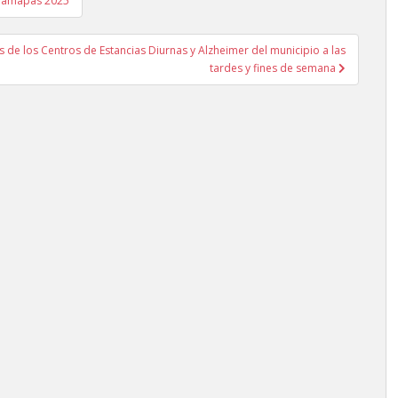
tramapas 2025
 de los Centros de Estancias Diurnas y Alzheimer del municipio a las
tardes y fines de semana