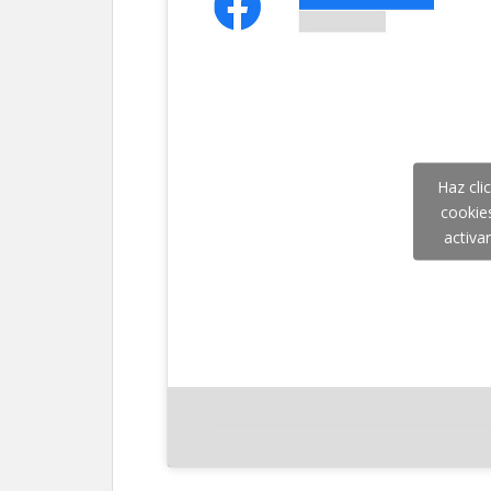
Haz cli
cookie
activa