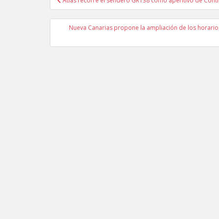
Atlas recorre el sendero GR138 como aperitivo de Con
Navegación de entradas
Nueva Canarias propone la ampliación de los horarios