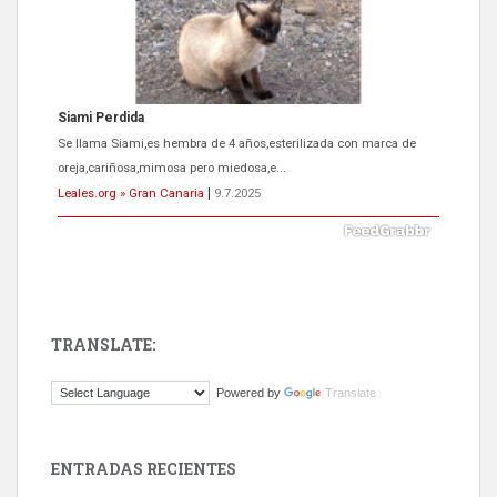
Siami Perdida
Se llama Siami,es hembra de 4 años,esterilizada con marca de
oreja,cariñosa,mimosa pero miedosa,e...
Leales.org » Gran Canaria
|
9.7.2025
TRANSLATE:
ADOPCIÓN URGENTE GATA TEROR GRAN CANARIA
Powered by
Translate
El ayuntamiento se va a llevar a Los Gatos callejeros de la zona los
próximos días, ella incluida...
Leales.org » Gran Canaria
|
9.7.2025
ENTRADAS RECIENTES