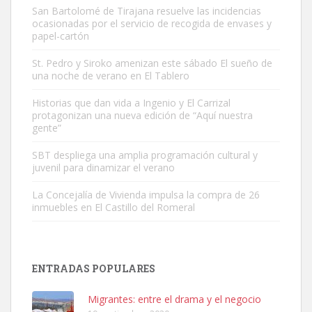
San Bartolomé de Tirajana resuelve las incidencias
ocasionadas por el servicio de recogida de envases y
papel-cartón
St. Pedro y Siroko amenizan este sábado El sueño de
una noche de verano en El Tablero
Gato manso encontrado
Este gato macho ha aparecido en la calle hace menos de un mes,
Historias que dan vida a Ingenio y El Carrizal
protagonizan una nueva edición de “Aquí nuestra
es muy manso y extremadamente cari...
gente”
Leales.org » Gran Canaria
|
9.7.2025
SBT despliega una amplia programación cultural y
juvenil para dinamizar el verano
La Concejalía de Vivienda impulsa la compra de 26
inmuebles en El Castillo del Romeral
Adopción urgente
Busco adopción responsable para mi perra. Pastor alemán,
ENTRADAS POPULARES
hembra, 4 años. Por motivos personales ...
Leales.org » Gran Canaria
|
6.7.2025
Migrantes: entre el drama y el negocio