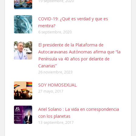
19 septiembre, 2020
COVID-19: ¿Qué es verdad y que es
mentira?
6 septiembre, 2020
SHIBA PERDIDO AVDA JOSE MESA Y LOPEZ
El presidente de la Plataforma de
PERRO MACHO RAZA SHIBA CON MICROCHIP PERDIDO HOY
Autocaravanas Autónomas afirma que “la
06/07/2025 ZONA MESA Y LOPEZ. ES MUY ASUSTADIZO
Península va 40 años por delante de
Leales.org » Gran Canaria
|
6.7.2025
Canarias”
26 noviembre, 2023
SOY HOMOSEXUAL
27 mayo, 2017
Ariel Solano : La vida en correspondencia
Ninfa perdida
con los planetas
El día 5 se los perdió una ninfa papillera, asustada tiene miedo a la
13 septiembre, 2017
calle, se perdió por la zon...
Leales.org » Gran Canaria
|
6.7.2025