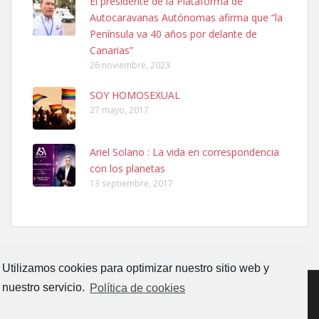
El presidente de la Plataforma de
El día 5 se los perdió una ninfa papillera, asustada tiene miedo a la
Autocaravanas Autónomas afirma que “la
calle, se perdió por la zon...
Península va 40 años por delante de
Leales.org » Gran Canaria
|
6.7.2025
Canarias”
26 noviembre, 2023
SOY HOMOSEXUAL
27 mayo, 2017
Ariel Solano : La vida en correspondencia
Adopcion
con los planetas
Busco casa de acogida para mi perrita ya que por temas de trabajo
13 septiembre, 2017
no la puedo tener. Solo gente r...
Leales.org » Gran Canaria
|
4.7.2025
Utilizamos cookies para optimizar nuestro sitio web y
nuestro servicio.
Política de cookies