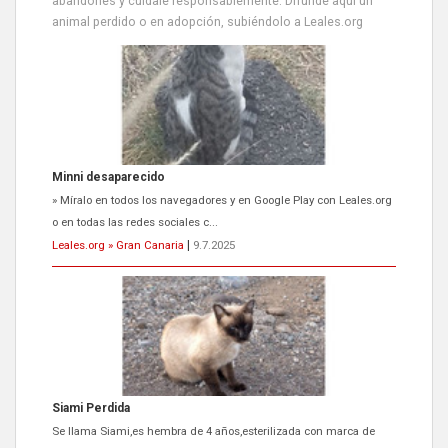
abandones y cuídale responsablemente. Difunde aquí un
animal perdido o en adopción, subiéndolo a Leales.org
Siami Perdida
Se llama Siami,es hembra de 4 años,esterilizada con marca de
oreja,cariñosa,mimosa pero miedosa,e...
Leales.org » Gran Canaria
|
9.7.2025
ADOPCIÓN URGENTE GATA TEROR GRAN CANARIA
El ayuntamiento se va a llevar a Los Gatos callejeros de la zona los