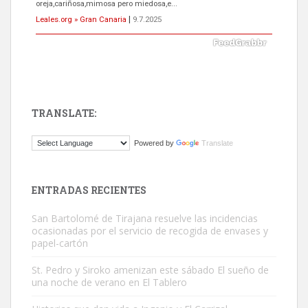
próximos días, ella incluida...
Leales.org » Gran Canaria
|
9.7.2025
TRANSLATE:
Gato manso encontrado
Powered by
Translate
Este gato macho ha aparecido en la calle hace menos de un mes,
es muy manso y extremadamente cari...
Leales.org » Gran Canaria
|
9.7.2025
ENTRADAS RECIENTES
San Bartolomé de Tirajana resuelve las incidencias
ocasionadas por el servicio de recogida de envases y
papel-cartón
St. Pedro y Siroko amenizan este sábado El sueño de
una noche de verano en El Tablero
Adopción urgente
Busco adopción responsable para mi perra. Pastor alemán,