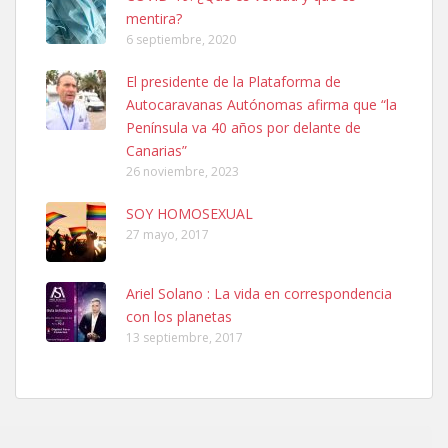
Leales.org » Gran Canaria
|
6.7.2025
mentira?
6 septiembre, 2020
El presidente de la Plataforma de
Autocaravanas Autónomas afirma que “la
Península va 40 años por delante de
Canarias”
26 noviembre, 2023
Ninfa perdida
El día 5 se los perdió una ninfa papillera, asustada tiene miedo a la
SOY HOMOSEXUAL
calle, se perdió por la zon...
27 mayo, 2017
Leales.org » Gran Canaria
|
6.7.2025
Ariel Solano : La vida en correspondencia
con los planetas
13 septiembre, 2017
Adopcion
Busco casa de acogida para mi perrita ya que por temas de trabajo