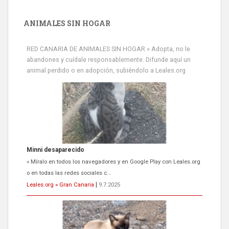
ANIMALES SIN HOGAR
RED CANARIA DE ANIMALES SIN HOGAR » Adopta, no le
abandones y cuídale responsablemente. Difunde aquí un
Minni desaparecido
animal perdido o en adopción, subiéndolo a Leales.org
» Míralo en todos los navegadores y en Google Play con Leales.org
o en todas las redes sociales c...
Leales.org » Gran Canaria
|
9.7.2025
Siami Perdida
Se llama Siami,es hembra de 4 años,esterilizada con marca de
oreja,cariñosa,mimosa pero miedosa,e...
Leales.org » Gran Canaria
|
9.7.2025