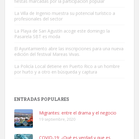
fiestas marcadas por la participación popular
La Villa de Ingenio muestra su potencial turístico a
profesionales del sector
La Playa de San Agustín acoge este domingo la
Pasarela SBT es moda
El Ayuntamiento abre las inscripciones para una nueva
Adopción urgente
edición del festival Mareas Vivas.
Busco adopción responsable para mi perra. Pastor alemán,
hembra, 4 años. Por motivos personales ...
La Policía Local detiene en Puerto Rico a un hombre
Leales.org » Gran Canaria
|
6.7.2025
por hurto y a otro en búsqueda y captura
ENTRADAS POPULARES
Migrantes: entre el drama y el negocio
19 septiembre, 2020
SHIBA PERDIDO AVDA JOSE MESA Y LOPEZ
PERRO MACHO RAZA SHIBA CON MICROCHIP PERDIDO HOY
06/07/2025 ZONA MESA Y LOPEZ. ES MUY ASUSTADIZO
COVID-19: ¿Qué es verdad y que es