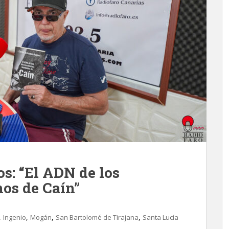
: “El ADN de los
mos de Caín”
,
,
,
,
Ingenio
Mogán
San Bartolomé de Tirajana
Santa Lucía