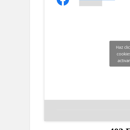
Haz cli
cookie
activa