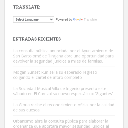
TRANSLATE:
Gato manso encontrado
Powered by
Translate
Este gato macho ha aparecido en la calle hace menos de un mes,
es muy manso y extremadamente cari...
Leales.org » Gran Canaria
|
9.7.2025
ENTRADAS RECIENTES
La consulta pública anunciada por el Ayuntamiento de
San Bartolomé de Tirajana abre una oportunidad para
devolver la seguridad jurídica a miles de familias.
Mogán Sunset Run sella su esperado regreso
colgando el cartel de aforo completo
Adopción urgente
Busco adopción responsable para mi perra. Pastor alemán,
La Sociedad Musical Villa de Ingenio presenta este
sábado en El Carrizal su nuevo espectáculo: ‘Gigantes’
hembra, 4 años. Por motivos personales ...
Leales.org » Gran Canaria
|
6.7.2025
La Gloria recibe el reconocimiento oficial por la calidad
de sus quesos
Urbanismo abre la consulta pública para elaborar la
ordenanza que aportará mayor seguridad jurídica al