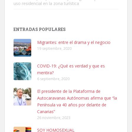
uso residencial en la zona turística
SHIBA PERDIDO AVDA JOSE MESA Y LOPEZ
PERRO MACHO RAZA SHIBA CON MICROCHIP PERDIDO HOY
ENTRADAS POPULARES
06/07/2025 ZONA MESA Y LOPEZ. ES MUY ASUSTADIZO
Leales.org » Gran Canaria
|
6.7.2025
Migrantes: entre el drama y el negocio
19 septiembre, 2020
COVID-19: ¿Qué es verdad y que es
mentira?
6 septiembre, 2020
Ninfa perdida
El presidente de la Plataforma de
El día 5 se los perdió una ninfa papillera, asustada tiene miedo a la
Autocaravanas Autónomas afirma que “la
calle, se perdió por la zon...
Península va 40 años por delante de
Leales.org » Gran Canaria
|
6.7.2025
Canarias”
26 noviembre, 2023
SOY HOMOSEXUAL