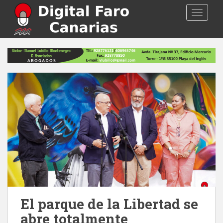
S
TOGGLE
k
i
p
t
o
m
a
i
n
c
o
n
t
e
n
t
El parque de la Libertad se
abre totalmente