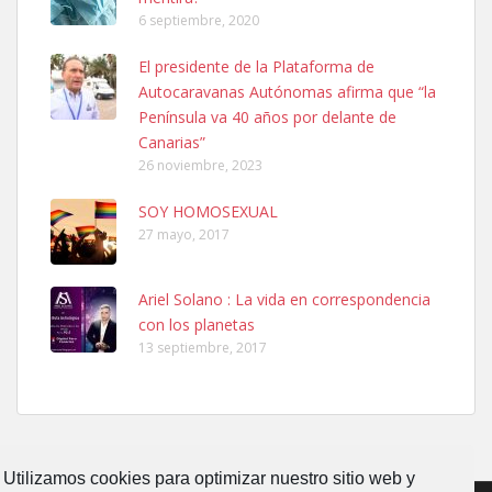
6 septiembre, 2020
El presidente de la Plataforma de
Autocaravanas Autónomas afirma que “la
Ninfa perdida
Península va 40 años por delante de
El día 5 se los perdió una ninfa papillera, asustada tiene miedo a la
Canarias”
calle, se perdió por la zon...
26 noviembre, 2023
Leales.org » Gran Canaria
|
6.7.2025
SOY HOMOSEXUAL
27 mayo, 2017
Ariel Solano : La vida en correspondencia
con los planetas
Adopcion
13 septiembre, 2017
Busco casa de acogida para mi perrita ya que por temas de trabajo
no la puedo tener. Solo gente r...
Leales.org » Gran Canaria
|
4.7.2025
Utilizamos cookies para optimizar nuestro sitio web y