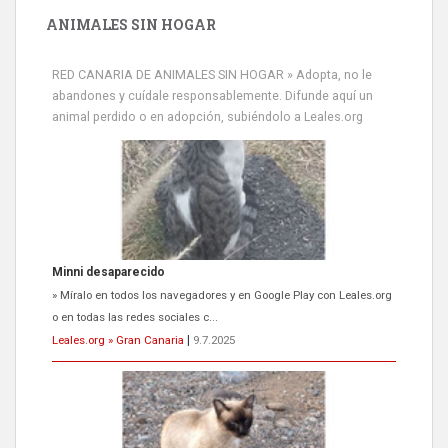
ANIMALES SIN HOGAR
RED CANARIA DE ANIMALES SIN HOGAR » Adopta, no le
abandones y cuídale responsablemente. Difunde aquí un
animal perdido o en adopción, subiéndolo a Leales.org
Siami Perdida
Se llama Siami,es hembra de 4 años,esterilizada con marca de
oreja,cariñosa,mimosa pero miedosa,e...
Leales.org » Gran Canaria
|
9.7.2025