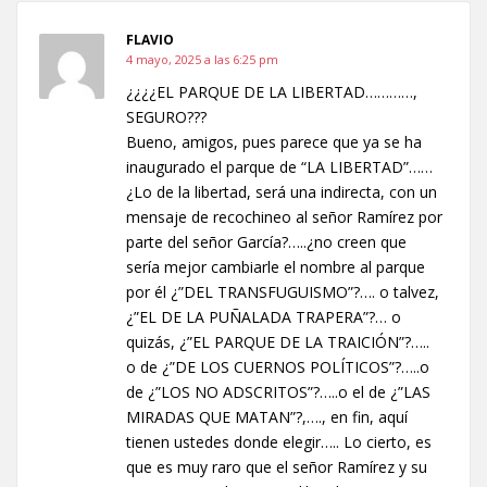
FLAVIO
4 mayo, 2025 a las 6:25 pm
¿¿¿¿EL PARQUE DE LA LIBERTAD…………,
SEGURO???
Bueno, amigos, pues parece que ya se ha
inaugurado el parque de “LA LIBERTAD”……
¿Lo de la libertad, será una indirecta, con un
mensaje de recochineo al señor Ramírez por
parte del señor García?…..¿no creen que
sería mejor cambiarle el nombre al parque
por él ¿”DEL TRANSFUGUISMO”?…. o talvez,
¿”EL DE LA PUÑALADA TRAPERA”?… o
quizás, ¿”EL PARQUE DE LA TRAICIÓN”?…..
o de ¿”DE LOS CUERNOS POLÍTICOS”?…..o
de ¿”LOS NO ADSCRITOS”?…..o el de ¿”LAS
MIRADAS QUE MATAN”?,…., en fin, aquí
tienen ustedes donde elegir….. Lo cierto, es
que es muy raro que el señor Ramírez y su