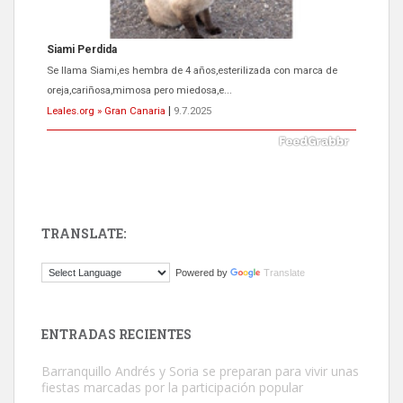
ADOPCIÓN URGENTE GATA TEROR GRAN CANARIA
El ayuntamiento se va a llevar a Los Gatos callejeros de la zona los
próximos días, ella incluida...
Leales.org » Gran Canaria
|
9.7.2025
TRANSLATE:
Gato manso encontrado
Powered by
Translate
Este gato macho ha aparecido en la calle hace menos de un mes,
es muy manso y extremadamente cari...
Leales.org » Gran Canaria
|
9.7.2025
ENTRADAS RECIENTES
Barranquillo Andrés y Soria se preparan para vivir unas
fiestas marcadas por la participación popular