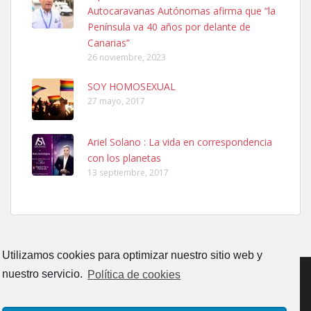
El día 5 se los perdió una ninfa papillera, asustada tiene miedo a la
Autocaravanas Autónomas afirma que “la
calle, se perdió por la zon...
Península va 40 años por delante de
Leales.org » Gran Canaria
|
6.7.2025
Canarias”
26 noviembre, 2023
SOY HOMOSEXUAL
27 mayo, 2017
Ariel Solano : La vida en correspondencia
Adopcion
con los planetas
Busco casa de acogida para mi perrita ya que por temas de trabajo
13 septiembre, 2017
no la puedo tener. Solo gente r...
Leales.org » Gran Canaria
|
4.7.2025
Utilizamos cookies para optimizar nuestro sitio web y
nuestro servicio.
Política de cookies
Gata joven encontrada