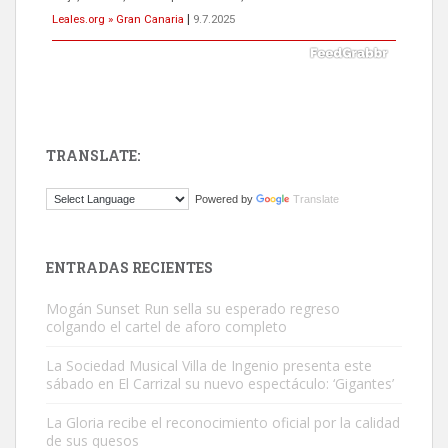
Leales.org » Gran Canaria
|
9.7.2025
TRANSLATE:
Gato manso encontrado
Powered by
Translate
Este gato macho ha aparecido en la calle hace menos de un mes,
es muy manso y extremadamente cari...
Leales.org » Gran Canaria
|
9.7.2025
ENTRADAS RECIENTES
Mogán Sunset Run sella su esperado regreso
colgando el cartel de aforo completo
La Sociedad Musical Villa de Ingenio presenta este
sábado en El Carrizal su nuevo espectáculo: ‘Gigantes’
Adopción urgente
La Gloria recibe el reconocimiento oficial por la calidad
Busco adopción responsable para mi perra. Pastor alemán,
de sus quesos