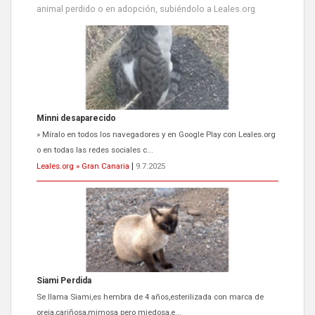
animal perdido o en adopción, subiéndolo a Leales.org
Siami Perdida
Se llama Siami,es hembra de 4 años,esterilizada con marca de
oreja,cariñosa,mimosa pero miedosa,e...
Leales.org » Gran Canaria
|
9.7.2025
ADOPCIÓN URGENTE GATA TEROR GRAN CANARIA
El ayuntamiento se va a llevar a Los Gatos callejeros de la zona los
próximos días, ella incluida...