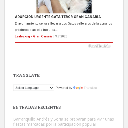
ADOPCIÓN URGENTE GATA TEROR GRAN CANARIA
El ayuntamiento se va a llevar a Los Gatos callejeros de la zona los
próximos días, ella incluida...
Leales.org » Gran Canaria
|
9.7.2025
TRANSLATE:
Gato manso encontrado
Powered by
Translate
Este gato macho ha aparecido en la calle hace menos de un mes,
es muy manso y extremadamente cari...
Leales.org » Gran Canaria
|
9.7.2025
ENTRADAS RECIENTES
Barranquillo Andrés y Soria se preparan para vivir unas
fiestas marcadas por la participación popular