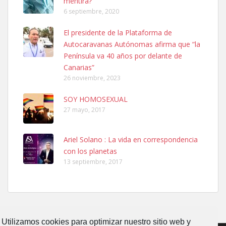
mentira?
6 septiembre, 2020
El presidente de la Plataforma de
Autocaravanas Autónomas afirma que “la
Ninfa perdida
Península va 40 años por delante de
El día 5 se los perdió una ninfa papillera, asustada tiene miedo a la
Canarias”
calle, se perdió por la zon...
26 noviembre, 2023
Leales.org » Gran Canaria
|
6.7.2025
SOY HOMOSEXUAL
27 mayo, 2017
Ariel Solano : La vida en correspondencia
con los planetas
Adopcion
13 septiembre, 2017
Busco casa de acogida para mi perrita ya que por temas de trabajo
no la puedo tener. Solo gente r...
Leales.org » Gran Canaria
|
4.7.2025
Utilizamos cookies para optimizar nuestro sitio web y