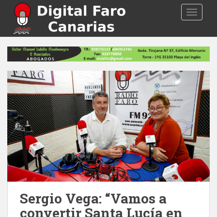
S
TOGGLE
k
i
p
t
o
m
a
i
n
c
o
n
t
e
n
t
Sergio Vega: “Vamos a
convertir Santa Lucía en