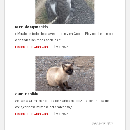
Siami Perdida
Se llama Siami,es hembra de 4 años,esterilizada con marca de
oreja,cariñosa,mimosa pero miedosa,e...
Leales.org » Gran Canaria
|
9.7.2025
ADOPCIÓN URGENTE GATA TEROR GRAN CANARIA
El ayuntamiento se va a llevar a Los Gatos callejeros de la zona los
próximos días, ella incluida...
Leales.org » Gran Canaria
|
9.7.2025