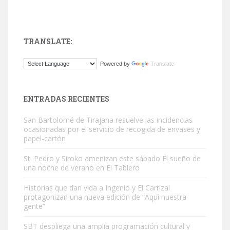
TRANSLATE:
Gato manso encontrado
Powered by
Translate
Este gato macho ha aparecido en la calle hace menos de un mes,
es muy manso y extremadamente cari...
Leales.org » Gran Canaria
|
9.7.2025
ENTRADAS RECIENTES
San Bartolomé de Tirajana resuelve las incidencias
ocasionadas por el servicio de recogida de envases y
papel-cartón
St. Pedro y Siroko amenizan este sábado El sueño de
una noche de verano en El Tablero
Adopción urgente
Busco adopción responsable para mi perra. Pastor alemán,
Historias que dan vida a Ingenio y El Carrizal
protagonizan una nueva edición de “Aquí nuestra
hembra, 4 años. Por motivos personales ...
gente”
Leales.org » Gran Canaria
|
6.7.2025
SBT despliega una amplia programación cultural y