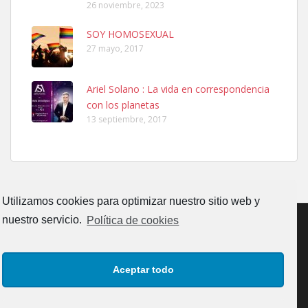
26 noviembre, 2023
SOY HOMOSEXUAL
27 mayo, 2017
Ariel Solano : La vida en correspondencia
Adopcion
con los planetas
Busco casa de acogida para mi perrita ya que por temas de trabajo
13 septiembre, 2017
no la puedo tener. Solo gente r...
Leales.org » Gran Canaria
|
4.7.2025
Utilizamos cookies para optimizar nuestro sitio web y
nuestro servicio.
Política de cookies
Gata joven encontrada
CONTACTO
AVISO LEGAL
POLÍTICA DE PRIVACIDAD
Gata joven encontrada en zona calle San Bernardo de Las Palmas
Aceptar todo
de Gran Canaria. Es una gata castr...
POLÍTICA DE COOKIES (UE)
Leales.org » Gran Canaria
|
4.7.2025