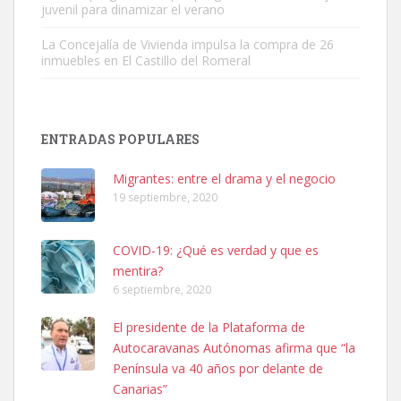
juvenil para dinamizar el verano
La Concejalía de Vivienda impulsa la compra de 26
inmuebles en El Castillo del Romeral
SHIBA PERDIDO AVDA JOSE MESA Y LOPEZ
PERRO MACHO RAZA SHIBA CON MICROCHIP PERDIDO HOY
ENTRADAS POPULARES
06/07/2025 ZONA MESA Y LOPEZ. ES MUY ASUSTADIZO
Leales.org » Gran Canaria
|
6.7.2025
Migrantes: entre el drama y el negocio
19 septiembre, 2020
COVID-19: ¿Qué es verdad y que es
mentira?
6 septiembre, 2020
Ninfa perdida
El presidente de la Plataforma de
El día 5 se los perdió una ninfa papillera, asustada tiene miedo a la
Autocaravanas Autónomas afirma que “la
calle, se perdió por la zon...
Península va 40 años por delante de
Leales.org » Gran Canaria
|
6.7.2025
Canarias”