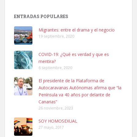
Adopción urgente
Busco adopción responsable para mi perra. Pastor alemán,
ENTRADAS POPULARES
hembra, 4 años. Por motivos personales ...
Leales.org » Gran Canaria
|
6.7.2025
Migrantes: entre el drama y el negocio
19 septiembre, 2020
COVID-19: ¿Qué es verdad y que es
mentira?
6 septiembre, 2020
SHIBA PERDIDO AVDA JOSE MESA Y LOPEZ
El presidente de la Plataforma de
PERRO MACHO RAZA SHIBA CON MICROCHIP PERDIDO HOY
Autocaravanas Autónomas afirma que “la
06/07/2025 ZONA MESA Y LOPEZ. ES MUY ASUSTADIZO
Península va 40 años por delante de
Leales.org » Gran Canaria
|
6.7.2025
Canarias”
26 noviembre, 2023
SOY HOMOSEXUAL
27 mayo, 2017