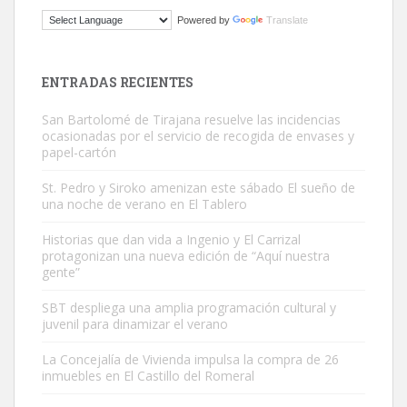
ADOPCIÓN URGENTE GATA TEROR GRAN CANARIA
Powered by
Translate
El ayuntamiento se va a llevar a Los Gatos callejeros de la zona los
próximos días, ella incluida...
Leales.org » Gran Canaria
|
9.7.2025
ENTRADAS RECIENTES
San Bartolomé de Tirajana resuelve las incidencias
ocasionadas por el servicio de recogida de envases y
papel-cartón
St. Pedro y Siroko amenizan este sábado El sueño de
una noche de verano en El Tablero
Gato manso encontrado
Este gato macho ha aparecido en la calle hace menos de un mes,
Historias que dan vida a Ingenio y El Carrizal
protagonizan una nueva edición de “Aquí nuestra
es muy manso y extremadamente cari...
gente”
Leales.org » Gran Canaria
|
9.7.2025
SBT despliega una amplia programación cultural y
juvenil para dinamizar el verano
La Concejalía de Vivienda impulsa la compra de 26
inmuebles en El Castillo del Romeral