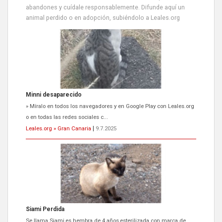
abandones y cuídale responsablemente. Difunde aquí un
animal perdido o en adopción, subiéndolo a Leales.org
Siami Perdida
Se llama Siami,es hembra de 4 años,esterilizada con marca de
oreja,cariñosa,mimosa pero miedosa,e...
Leales.org » Gran Canaria
|
9.7.2025
ADOPCIÓN URGENTE GATA TEROR GRAN CANARIA
El ayuntamiento se va a llevar a Los Gatos callejeros de la zona los