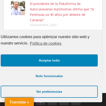
Ninfa perdida
El presidente de la Plataforma de
El día 5 se los perdió una ninfa papillera, asustada tiene miedo a la
Autocaravanas Autónomas afirma que “la
calle, se perdió por la zon...
Península va 40 años por delante de
Leales.org » Gran Canaria
|
6.7.2025
Canarias”
26 noviembre, 2023
SOY HOMOSEXUAL
Utilizamos cookies para optimizar nuestro sitio web y
27 mayo, 2017
nuestro servicio.
Política de cookies
Ariel Solano : La vida en correspondencia
Adopcion
con los planetas
Aceptar todo
Busco casa de acogida para mi perrita ya que por temas de trabajo
13 septiembre, 2017
no la puedo tener. Solo gente r...
Leales.org » Gran Canaria
|
4.7.2025
Solo funcionales
Ver preferencias
Translate »