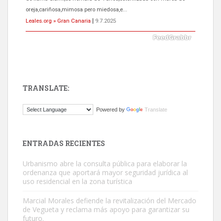
próximos días, ella incluida...
Leales.org » Gran Canaria
|
9.7.2025
TRANSLATE:
Gato manso encontrado
Powered by
Translate
Este gato macho ha aparecido en la calle hace menos de un mes,
es muy manso y extremadamente cari...
Leales.org » Gran Canaria
|
9.7.2025
ENTRADAS RECIENTES
Urbanismo abre la consulta pública para elaborar la
ordenanza que aportará mayor seguridad jurídica al
uso residencial en la zona turística
Marcial Morales defiende la revitalización del Mercado
de Vegueta y reclama más apoyo para garantizar su
Adopción urgente
futuro.