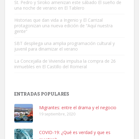
St. Pedro y Siroko amenizan este sábado El sueño de
una noche de verano en El Tablero
Adopción urgente
Busco adopción responsable para mi perra. Pastor alemán,
Historias que dan vida a Ingenio y El Carrizal
protagonizan una nueva edición de “Aquí nuestra
hembra, 4 años. Por motivos personales ...
gente”
Leales.org » Gran Canaria
|
6.7.2025
SBT despliega una amplia programación cultural y
juvenil para dinamizar el verano
La Concejalía de Vivienda impulsa la compra de 26
inmuebles en El Castillo del Romeral
SHIBA PERDIDO AVDA JOSE MESA Y LOPEZ
PERRO MACHO RAZA SHIBA CON MICROCHIP PERDIDO HOY
ENTRADAS POPULARES
06/07/2025 ZONA MESA Y LOPEZ. ES MUY ASUSTADIZO
Leales.org » Gran Canaria
|
6.7.2025
Migrantes: entre el drama y el negocio
19 septiembre, 2020
COVID-19: ¿Qué es verdad y que es