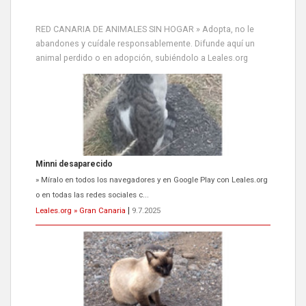
RED CANARIA DE ANIMALES SIN HOGAR » Adopta, no le
abandones y cuídale responsablemente. Difunde aquí un
animal perdido o en adopción, subiéndolo a Leales.org
Siami Perdida
Se llama Siami,es hembra de 4 años,esterilizada con marca de
oreja,cariñosa,mimosa pero miedosa,e...
Leales.org » Gran Canaria
|
9.7.2025