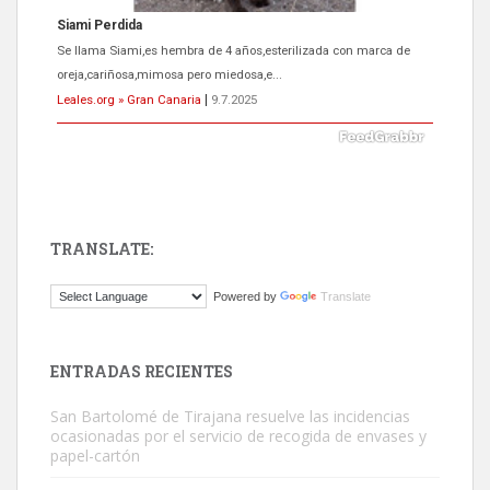
ADOPCIÓN URGENTE GATA TEROR GRAN CANARIA
El ayuntamiento se va a llevar a Los Gatos callejeros de la zona los
próximos días, ella incluida...
Leales.org » Gran Canaria
|
9.7.2025
TRANSLATE:
Gato manso encontrado
Powered by
Translate
Este gato macho ha aparecido en la calle hace menos de un mes,
es muy manso y extremadamente cari...
Leales.org » Gran Canaria
|
9.7.2025
ENTRADAS RECIENTES
San Bartolomé de Tirajana resuelve las incidencias
ocasionadas por el servicio de recogida de envases y
papel-cartón