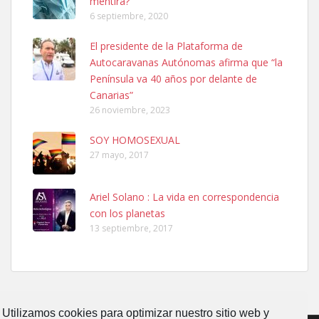
mentira?
6 septiembre, 2020
Ninfa perdida
El presidente de la Plataforma de
El día 5 se los perdió una ninfa papillera, asustada tiene miedo a la
Autocaravanas Autónomas afirma que “la
calle, se perdió por la zon...
Península va 40 años por delante de
Leales.org » Gran Canaria
|
6.7.2025
Canarias”
26 noviembre, 2023
SOY HOMOSEXUAL
27 mayo, 2017
Ariel Solano : La vida en correspondencia
Adopcion
con los planetas
Busco casa de acogida para mi perrita ya que por temas de trabajo
13 septiembre, 2017
no la puedo tener. Solo gente r...
Leales.org » Gran Canaria
|
4.7.2025
Utilizamos cookies para optimizar nuestro sitio web y