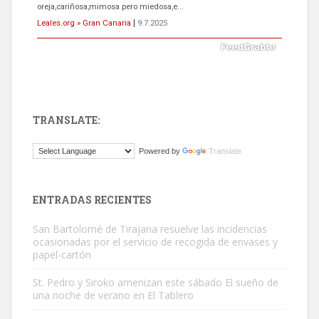
próximos días, ella incluida...
Leales.org » Gran Canaria
|
9.7.2025
TRANSLATE:
Gato manso encontrado
Powered by
Translate
Este gato macho ha aparecido en la calle hace menos de un mes,
es muy manso y extremadamente cari...
Leales.org » Gran Canaria
|
9.7.2025
ENTRADAS RECIENTES
San Bartolomé de Tirajana resuelve las incidencias
ocasionadas por el servicio de recogida de envases y
papel-cartón
St. Pedro y Siroko amenizan este sábado El sueño de
una noche de verano en El Tablero
Adopción urgente