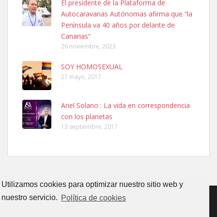
El presidente de la Plataforma de
El día 5 se los perdió una ninfa papillera, asustada tiene miedo a la
Autocaravanas Autónomas afirma que “la
calle, se perdió por la zon...
Península va 40 años por delante de
Leales.org » Gran Canaria
|
6.7.2025
Canarias”
26 noviembre, 2023
SOY HOMOSEXUAL
27 mayo, 2017
Ariel Solano : La vida en correspondencia
Adopcion
con los planetas
Busco casa de acogida para mi perrita ya que por temas de trabajo
13 septiembre, 2017
no la puedo tener. Solo gente r...
Leales.org » Gran Canaria
|
4.7.2025
Utilizamos cookies para optimizar nuestro sitio web y
nuestro servicio.
Política de cookies