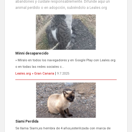
abandones y cuídale responsablemente. Difunde aquí un
animal perdido o en adopción, subiéndolo a Leales.org
Siami Perdida
Se llama Siami,es hembra de 4 años,esterilizada con marca de
oreja,cariñosa,mimosa pero miedosa,e...
Leales.org » Gran Canaria
|
9.7.2025
ADOPCIÓN URGENTE GATA TEROR GRAN CANARIA
El ayuntamiento se va a llevar a Los Gatos callejeros de la zona los