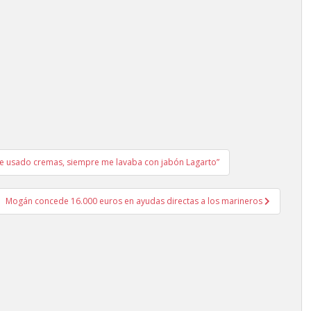
 he usado cremas, siempre me lavaba con jabón Lagarto”
Mogán concede 16.000 euros en ayudas directas a los marineros