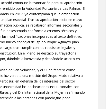
o acordó continuar la tramitación para su aprobación
 remitido por la Autoridad Portuaria de Las Palmas. El
obado en 2017, ya contemplaba que la ordenación
 un plan especial. Tras su aprobación inicial en mayo
rmación pública, se recabaron informes sectoriales y
e fue desestimada conforme a criterios técnicos y
 las modificaciones incorporadas al texto definitivo.
omo nuevo concejal del grupo Roque Aguayro Juan
l cargo tras cumplir con los requisitos legales y
onstitución. En el Pleno se destacó su trayectoria
ipio, dándole la bienvenida y deseándole acierto en
vidad de San Sebastián, y el 11 de febrero como
dio luz verde a una moción del Grupo Mixto relativa al
ercosur, en defensa de los intereses del sector
r unanimidad las declaraciones institucionales con
aras y del Día Internacional de la Mujer, reafirmando
 atención a las personas con patologías poco