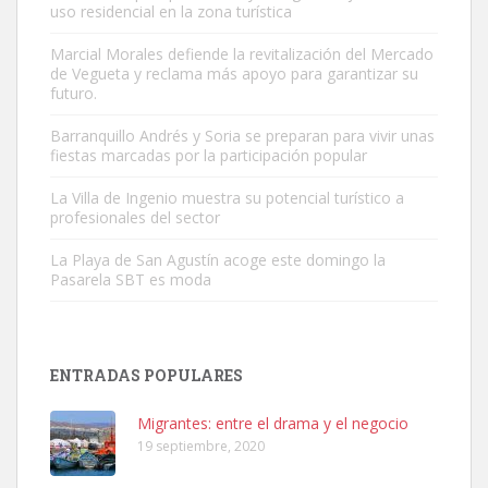
uso residencial en la zona turística
Marcial Morales defiende la revitalización del Mercado
de Vegueta y reclama más apoyo para garantizar su
Adopción urgente
futuro.
Busco adopción responsable para mi perra. Pastor alemán,
Barranquillo Andrés y Soria se preparan para vivir unas
hembra, 4 años. Por motivos personales ...
fiestas marcadas por la participación popular
Leales.org » Gran Canaria
|
6.7.2025
La Villa de Ingenio muestra su potencial turístico a
profesionales del sector
La Playa de San Agustín acoge este domingo la
Pasarela SBT es moda
SHIBA PERDIDO AVDA JOSE MESA Y LOPEZ
PERRO MACHO RAZA SHIBA CON MICROCHIP PERDIDO HOY
ENTRADAS POPULARES
06/07/2025 ZONA MESA Y LOPEZ. ES MUY ASUSTADIZO
Leales.org » Gran Canaria
|
6.7.2025
Migrantes: entre el drama y el negocio
19 septiembre, 2020