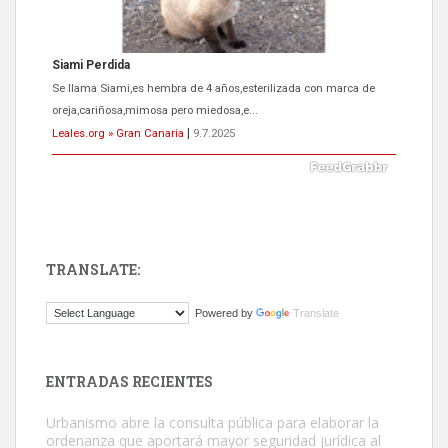
ADOPCIÓN URGENTE GATA TEROR GRAN CANARIA
El ayuntamiento se va a llevar a Los Gatos callejeros de la zona los
próximos días, ella incluida...
Leales.org » Gran Canaria
|
9.7.2025
TRANSLATE:
Gato manso encontrado
Powered by
Translate
Este gato macho ha aparecido en la calle hace menos de un mes,
es muy manso y extremadamente cari...
Leales.org » Gran Canaria
|
9.7.2025
ENTRADAS RECIENTES
Urbanismo abre la consulta pública para elaborar la
ordenanza que aportará mayor seguridad jurídica al