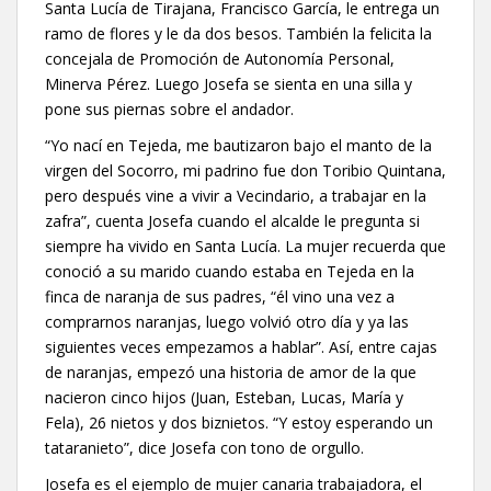
Santa Lucía de Tirajana, Francisco García, le entrega un
ramo de flores y le da dos besos. También la felicita la
concejala de Promoción de Autonomía Personal,
Minerva Pérez. Luego Josefa se sienta en una silla y
pone sus piernas sobre el andador.
“Yo nací en Tejeda, me bautizaron bajo el manto de la
virgen del Socorro, mi padrino fue don Toribio Quintana,
pero después vine a vivir a Vecindario, a trabajar en la
zafra”, cuenta Josefa cuando el alcalde le pregunta si
siempre ha vivido en Santa Lucía. La mujer recuerda que
conoció a su marido cuando estaba en Tejeda en la
finca de naranja de sus padres, “él vino una vez a
comprarnos naranjas, luego volvió otro día y ya las
siguientes veces empezamos a hablar”. Así, entre cajas
de naranjas, empezó una historia de amor de la que
nacieron cinco hijos (Juan, Esteban, Lucas, María y
Fela), 26 nietos y dos biznietos. “Y estoy esperando un
tataranieto”, dice Josefa con tono de orgullo.
Josefa es el ejemplo de mujer canaria trabajadora, el