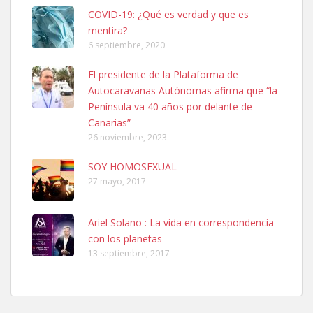
COVID-19: ¿Qué es verdad y que es
mentira?
6 septiembre, 2020
Ninfa perdida
El presidente de la Plataforma de
El día 5 se los perdió una ninfa papillera, asustada tiene miedo a la
Autocaravanas Autónomas afirma que “la
calle, se perdió por la zon...
Península va 40 años por delante de
Leales.org » Gran Canaria
|
6.7.2025
Canarias”
26 noviembre, 2023
SOY HOMOSEXUAL
27 mayo, 2017
Ariel Solano : La vida en correspondencia
Adopcion
con los planetas
Busco casa de acogida para mi perrita ya que por temas de trabajo
13 septiembre, 2017
no la puedo tener. Solo gente r...
Leales.org » Gran Canaria
|
4.7.2025