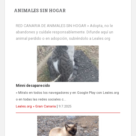
ANIMALES SIN HOGAR
Minni desaparecido
» Míralo en todos los navegadores y en Google Play con Leales.org
RED CANARIA DE ANIMALES SIN HOGAR » Adopta, no le
o en todas las redes sociales c...
abandones y cuídale responsablemente. Difunde aquí un
Leales.org » Gran Canaria
|
9.7.2025
animal perdido o en adopción, subiéndolo a Leales.org
Siami Perdida
Se llama Siami,es hembra de 4 años,esterilizada con marca de
oreja,cariñosa,mimosa pero miedosa,e...
Leales.org » Gran Canaria
|
9.7.2025