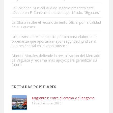
La Sociedad Musical Villa de Ingenio presenta este
sábado en El Carrizal su nuevo espectáculo: ‘Gigantes’
Adopción urgente
La Gloria recibe el reconocimiento oficial por la calidad
Busco adopción responsable para mi perra. Pastor alemán,
de sus quesos
hembra, 4 años. Por motivos personales ...
Urbanismo abre la consulta pública para elaborar la
Leales.org » Gran Canaria
|
6.7.2025
ordenanza que aportará mayor seguridad jurídica al
uso residencial en la zona turística
Marcial Morales defiende la revitalización del Mercado
de Vegueta y reclama más apoyo para garantizar su
futuro.
SHIBA PERDIDO AVDA JOSE MESA Y LOPEZ
PERRO MACHO RAZA SHIBA CON MICROCHIP PERDIDO HOY
ENTRADAS POPULARES
06/07/2025 ZONA MESA Y LOPEZ. ES MUY ASUSTADIZO
Leales.org » Gran Canaria
|
6.7.2025
Migrantes: entre el drama y el negocio
19 septiembre, 2020