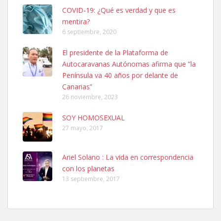
COVID-19: ¿Qué es verdad y que es
mentira?
6 septiembre, 2020
Ninfa perdida
El presidente de la Plataforma de
El día 5 se los perdió una ninfa papillera, asustada tiene miedo a la
Autocaravanas Autónomas afirma que “la
calle, se perdió por la zon...
Península va 40 años por delante de
Leales.org » Gran Canaria
|
6.7.2025
Canarias”
26 noviembre, 2023
SOY HOMOSEXUAL
27 mayo, 2017
Ariel Solano : La vida en correspondencia
Adopcion
con los planetas
Busco casa de acogida para mi perrita ya que por temas de trabajo
13 septiembre, 2017
no la puedo tener. Solo gente r...
Leales.org » Gran Canaria
|
4.7.2025