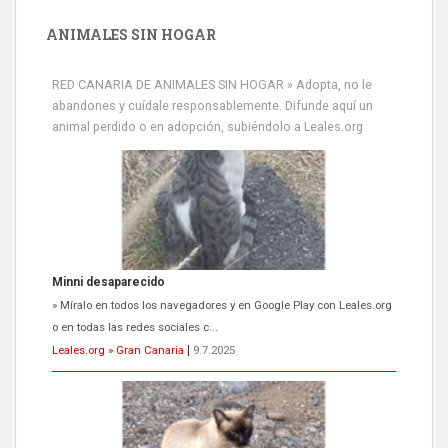
ANIMALES SIN HOGAR
RED CANARIA DE ANIMALES SIN HOGAR » Adopta, no le
abandones y cuídale responsablemente. Difunde aquí un
animal perdido o en adopción, subiéndolo a Leales.org
Siami Perdida
Se llama Siami,es hembra de 4 años,esterilizada con marca de
oreja,cariñosa,mimosa pero miedosa,e...
Leales.org » Gran Canaria
|
9.7.2025