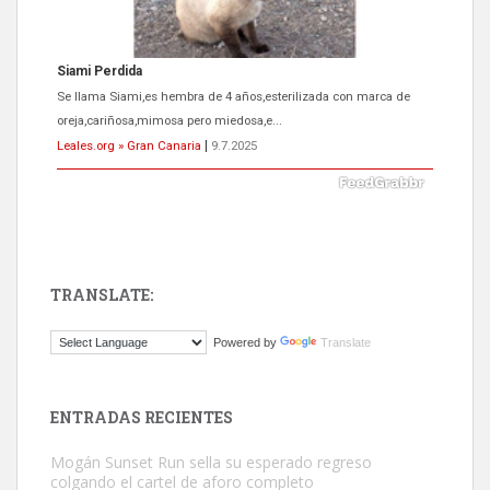
ADOPCIÓN URGENTE GATA TEROR GRAN CANARIA
El ayuntamiento se va a llevar a Los Gatos callejeros de la zona los
próximos días, ella incluida...
Leales.org » Gran Canaria
|
9.7.2025
TRANSLATE:
Gato manso encontrado
Powered by
Translate
Este gato macho ha aparecido en la calle hace menos de un mes,
es muy manso y extremadamente cari...
Leales.org » Gran Canaria
|
9.7.2025
ENTRADAS RECIENTES
Mogán Sunset Run sella su esperado regreso
colgando el cartel de aforo completo