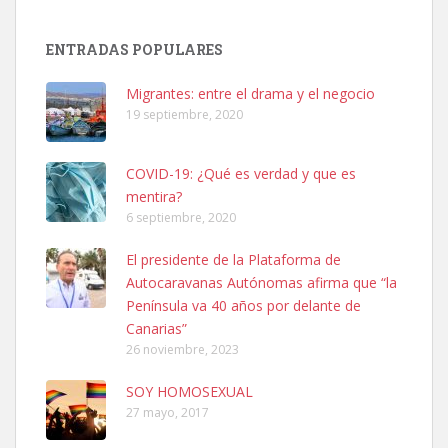
SHIBA PERDIDO AVDA JOSE MESA Y LOPEZ
PERRO MACHO RAZA SHIBA CON MICROCHIP PERDIDO HOY
ENTRADAS POPULARES
06/07/2025 ZONA MESA Y LOPEZ. ES MUY ASUSTADIZO
Leales.org » Gran Canaria
|
6.7.2025
Migrantes: entre el drama y el negocio
19 septiembre, 2020
COVID-19: ¿Qué es verdad y que es
mentira?
6 septiembre, 2020
Ninfa perdida
El presidente de la Plataforma de
El día 5 se los perdió una ninfa papillera, asustada tiene miedo a la
Autocaravanas Autónomas afirma que “la
calle, se perdió por la zon...
Península va 40 años por delante de
Leales.org » Gran Canaria
|
6.7.2025
Canarias”
26 noviembre, 2023
SOY HOMOSEXUAL
27 mayo, 2017