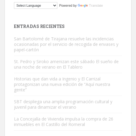
Gato manso encontrado
Powered by
Translate
Este gato macho ha aparecido en la calle hace menos de un mes,
es muy manso y extremadamente cari...
Leales.org » Gran Canaria
|
9.7.2025
ENTRADAS RECIENTES
San Bartolomé de Tirajana resuelve las incidencias
ocasionadas por el servicio de recogida de envases y
papel-cartón
St. Pedro y Siroko amenizan este sábado El sueño de
una noche de verano en El Tablero
Adopción urgente
Busco adopción responsable para mi perra. Pastor alemán,
Historias que dan vida a Ingenio y El Carrizal
protagonizan una nueva edición de “Aquí nuestra
hembra, 4 años. Por motivos personales ...
gente”
Leales.org » Gran Canaria
|
6.7.2025
SBT despliega una amplia programación cultural y
juvenil para dinamizar el verano
La Concejalía de Vivienda impulsa la compra de 26
inmuebles en El Castillo del Romeral