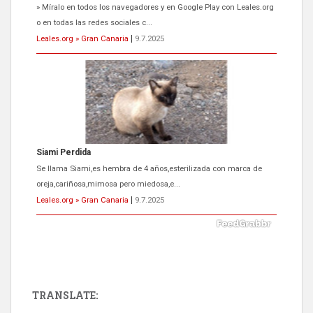
Se llama Siami,es hembra de 4 años,esterilizada con marca de
oreja,cariñosa,mimosa pero miedosa,e...
Leales.org » Gran Canaria
|
9.7.2025
ADOPCIÓN URGENTE GATA TEROR GRAN CANARIA
El ayuntamiento se va a llevar a Los Gatos callejeros de la zona los
próximos días, ella incluida...
Leales.org » Gran Canaria
|
9.7.2025
TRANSLATE: