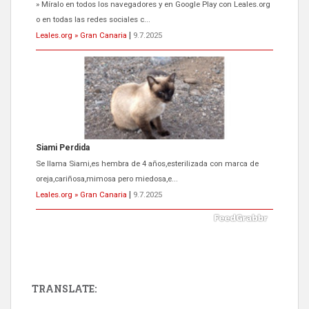
Se llama Siami,es hembra de 4 años,esterilizada con marca de
oreja,cariñosa,mimosa pero miedosa,e...
Leales.org » Gran Canaria
|
9.7.2025
ADOPCIÓN URGENTE GATA TEROR GRAN CANARIA
El ayuntamiento se va a llevar a Los Gatos callejeros de la zona los
próximos días, ella incluida...
Leales.org » Gran Canaria
|
9.7.2025
TRANSLATE:
Gato manso encontrado