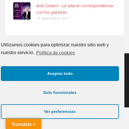
Ariel Solano : La vida en correspondencia
Adopcion
con los planetas
Busco casa de acogida para mi perrita ya que por temas de trabajo
13 septiembre, 2017
no la puedo tener. Solo gente r...
Leales.org » Gran Canaria
|
4.7.2025
Utilizamos cookies para optimizar nuestro sitio web y
nuestro servicio.
Política de cookies
Aceptar todo
Gata joven encontrada
CONTACTO
AVISO LEGAL
POLÍTICA DE PRIVACIDAD
Gata joven encontrada en zona calle San Bernardo de Las Palmas
de Gran Canaria. Es una gata castr...
POLÍTICA DE COOKIES (UE)
Solo funcionales
Leales.org » Gran Canaria
|
4.7.2025
Copyrigth: Comunicaciones y Eventos Faro Canarias, S.L.U.
Ver preferencias
Translate »