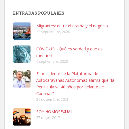
SHIBA PERDIDO AVDA JOSE MESA Y LOPEZ
PERRO MACHO RAZA SHIBA CON MICROCHIP PERDIDO HOY
ENTRADAS POPULARES
06/07/2025 ZONA MESA Y LOPEZ. ES MUY ASUSTADIZO
Leales.org » Gran Canaria
|
6.7.2025
Migrantes: entre el drama y el negocio
19 septiembre, 2020
COVID-19: ¿Qué es verdad y que es
mentira?
6 septiembre, 2020
Ninfa perdida
El presidente de la Plataforma de
El día 5 se los perdió una ninfa papillera, asustada tiene miedo a la
Autocaravanas Autónomas afirma que “la
calle, se perdió por la zon...
Península va 40 años por delante de
Leales.org » Gran Canaria
|
6.7.2025
Canarias”
26 noviembre, 2023
SOY HOMOSEXUAL
27 mayo, 2017