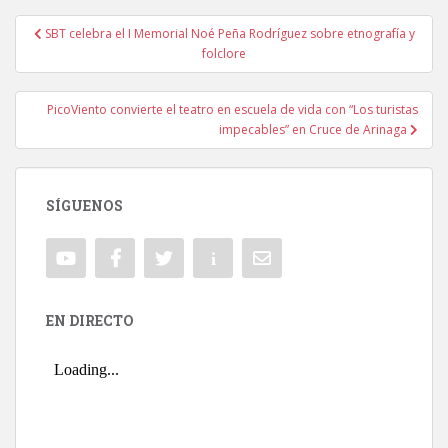
SBT celebra el I Memorial Noé Peña Rodríguez sobre etnografía y
Navegación de entradas
folclore
PicoViento convierte el teatro en escuela de vida con “Los turistas
impecables” en Cruce de Arinaga
SÍGUENOS
EN DIRECTO