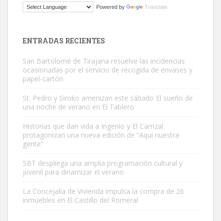
Powered by
Translate
Este gato macho ha aparecido en la calle hace menos de un mes,
es muy manso y extremadamente cari...
Leales.org » Gran Canaria
|
9.7.2025
ENTRADAS RECIENTES
San Bartolomé de Tirajana resuelve las incidencias
ocasionadas por el servicio de recogida de envases y
papel-cartón
St. Pedro y Siroko amenizan este sábado El sueño de
una noche de verano en El Tablero
Adopción urgente
Busco adopción responsable para mi perra. Pastor alemán,
Historias que dan vida a Ingenio y El Carrizal
protagonizan una nueva edición de “Aquí nuestra
hembra, 4 años. Por motivos personales ...
gente”
Leales.org » Gran Canaria
|
6.7.2025
SBT despliega una amplia programación cultural y
juvenil para dinamizar el verano
La Concejalía de Vivienda impulsa la compra de 26
inmuebles en El Castillo del Romeral