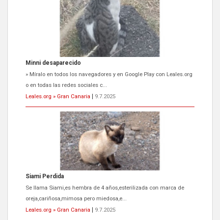
Siami Perdida
Se llama Siami,es hembra de 4 años,esterilizada con marca de
oreja,cariñosa,mimosa pero miedosa,e...
Leales.org » Gran Canaria
|
9.7.2025
ADOPCIÓN URGENTE GATA TEROR GRAN CANARIA
El ayuntamiento se va a llevar a Los Gatos callejeros de la zona los
próximos días, ella incluida...
Leales.org » Gran Canaria
|
9.7.2025