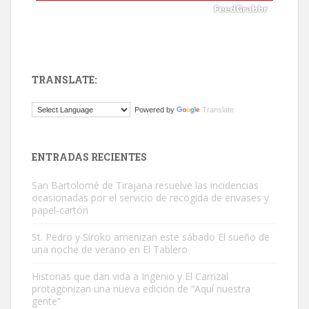
TRANSLATE:
Gato manso encontrado
Powered by
Translate
Este gato macho ha aparecido en la calle hace menos de un mes,
es muy manso y extremadamente cari...
Leales.org » Gran Canaria
|
9.7.2025
ENTRADAS RECIENTES
San Bartolomé de Tirajana resuelve las incidencias
ocasionadas por el servicio de recogida de envases y
papel-cartón
St. Pedro y Siroko amenizan este sábado El sueño de
una noche de verano en El Tablero
Adopción urgente
Busco adopción responsable para mi perra. Pastor alemán,
Historias que dan vida a Ingenio y El Carrizal
protagonizan una nueva edición de “Aquí nuestra
hembra, 4 años. Por motivos personales ...
gente”
Leales.org » Gran Canaria
|
6.7.2025