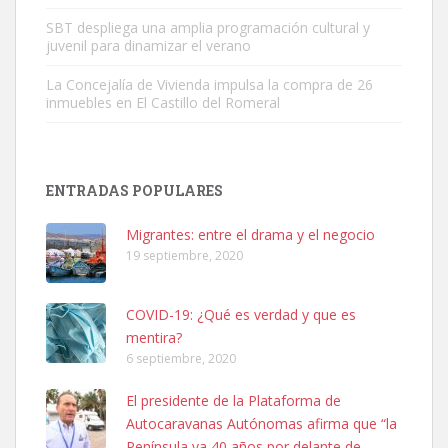
SBT despliega una amplia programación cultural y
juvenil para dinamizar el verano
La Concejalía de Vivienda impulsa la compra de 26
inmuebles en El Castillo del Romeral
SHIBA PERDIDO AVDA JOSE MESA Y LOPEZ
PERRO MACHO RAZA SHIBA CON MICROCHIP PERDIDO HOY
ENTRADAS POPULARES
06/07/2025 ZONA MESA Y LOPEZ. ES MUY ASUSTADIZO
Leales.org » Gran Canaria
|
6.7.2025
Migrantes: entre el drama y el negocio
19 septiembre, 2020
COVID-19: ¿Qué es verdad y que es
mentira?
6 septiembre, 2020
Ninfa perdida
El presidente de la Plataforma de
El día 5 se los perdió una ninfa papillera, asustada tiene miedo a la
Autocaravanas Autónomas afirma que “la
calle, se perdió por la zon...
Península va 40 años por delante de