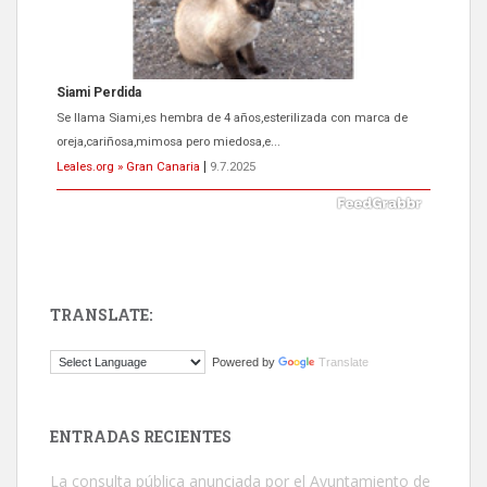
ADOPCIÓN URGENTE GATA TEROR GRAN CANARIA
El ayuntamiento se va a llevar a Los Gatos callejeros de la zona los
próximos días, ella incluida...
Leales.org » Gran Canaria
|
9.7.2025
TRANSLATE:
Gato manso encontrado
Powered by
Translate
Este gato macho ha aparecido en la calle hace menos de un mes,
es muy manso y extremadamente cari...
Leales.org » Gran Canaria
|
9.7.2025
ENTRADAS RECIENTES
La consulta pública anunciada por el Ayuntamiento de