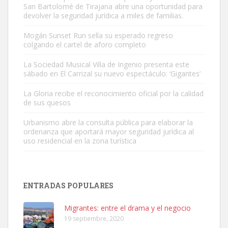
San Bartolomé de Tirajana abre una oportunidad para
devolver la seguridad jurídica a miles de familias.
Mogán Sunset Run sella su esperado regreso
colgando el cartel de aforo completo
Adopción urgente
Busco adopción responsable para mi perra. Pastor alemán,
La Sociedad Musical Villa de Ingenio presenta este
sábado en El Carrizal su nuevo espectáculo: ‘Gigantes’
hembra, 4 años. Por motivos personales ...
Leales.org » Gran Canaria
|
6.7.2025
La Gloria recibe el reconocimiento oficial por la calidad
de sus quesos
Urbanismo abre la consulta pública para elaborar la
ordenanza que aportará mayor seguridad jurídica al
uso residencial en la zona turística
SHIBA PERDIDO AVDA JOSE MESA Y LOPEZ
PERRO MACHO RAZA SHIBA CON MICROCHIP PERDIDO HOY
ENTRADAS POPULARES
06/07/2025 ZONA MESA Y LOPEZ. ES MUY ASUSTADIZO
Leales.org » Gran Canaria
|
6.7.2025
Migrantes: entre el drama y el negocio
19 septiembre, 2020