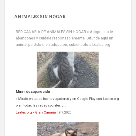
ANIMALES SIN HOGAR
RED CANARIA DE ANIMALES SIN HOGAR » Adopta, no le
abandones y cuídale responsablemente. Difunde aquí un
animal perdido o en adopción, subiéndolo a Leales.org
Siami Perdida
Se llama Siami,es hembra de 4 años,esterilizada con marca de
oreja,cariñosa,mimosa pero miedosa,e...
Leales.org » Gran Canaria
|
9.7.2025