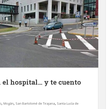
 el hospital… y te cuento
,
,
,
o
Mogán
San Bartolomé de Tirajana
Santa Lucía de