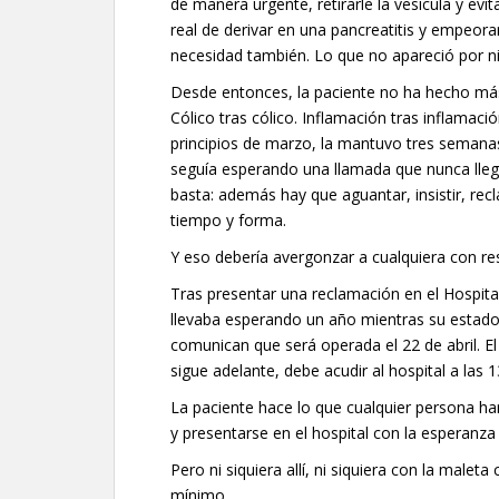
de manera urgente, retirarle la vesícula y evi
real de derivar en una pancreatitis y empeorar
necesidad también. Lo que no apareció por ni
Desde entonces, la paciente no ha hecho más 
Cólico tras cólico. Inflamación tras inflamación
principios de marzo, la mantuvo tres semanas
seguía esperando una llamada que nunca lleg
basta: además hay que aguantar, insistir, rec
tiempo y forma.
Y eso debería avergonzar a cualquiera con re
Tras presentar una reclamación en el Hospita
llevaba esperando un año mientras su estado e
comunican que será operada el 22 de abril. El 
sigue adelante, debe acudir al hospital a las 1
La paciente hace lo que cualquier persona har
y presentarse en el hospital con la esperanza 
Pero ni siquiera allí, ni siquiera con la maleta
mínimo.