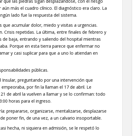
tar que las piedras sigan desplazándose, con el riesgo
 aún más el cuadro clínico. El diagnóstico era claro. La
ngún lado fue la respuesta del sistema.
que acumular dolor, miedo y visitas a urgencias.
. Crisis repetidas. La última, entre finales de febrero y
 de baja, entrando y saliendo del hospital mientras
aba. Porque en esta tierra parece que enfermar no
lamar y casi suplicar para que a uno lo atiendan en
sponsabilidades públicas.
l Insular, preguntando por una intervención que
mpeoraba, por fin la llaman el 17 de abril. Le
21 de abril la vuelven a llamar y se lo confirman: todo
3:00 horas para el ingreso.
ía: prepararse, organizarse, mentalizarse, desplazarse
de poner fin, de una vez, a un calvario insoportable.
 casi hecha, ni siquiera en admisión, se le respetó lo