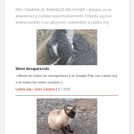
RED CANARIA DE ANIMALES SIN HOGAR » Adopta, no le
abandones y cuídale responsablemente. Difunde aquí un
animal perdido o en adopción, subiéndolo a Leales.org
Siami Perdida
Se llama Siami,es hembra de 4 años,esterilizada con marca de
oreja,cariñosa,mimosa pero miedosa,e...
Leales.org » Gran Canaria
|
9.7.2025