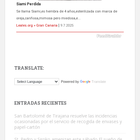
ADOPCIÓN URGENTE GATA TEROR GRAN CANARIA
El ayuntamiento se va a llevar a Los Gatos callejeros de la zona los
próximos días, ella incluida...
Leales.org » Gran Canaria
|
9.7.2025
TRANSLATE:
Gato manso encontrado
Powered by
Translate
Este gato macho ha aparecido en la calle hace menos de un mes,
es muy manso y extremadamente cari...
Leales.org » Gran Canaria
|
9.7.2025
ENTRADAS RECIENTES
San Bartolomé de Tirajana resuelve las incidencias
ocasionadas por el servicio de recogida de envases y
papel-cartón
St. Pedro y Siroko amenizan este sábado El sueño de