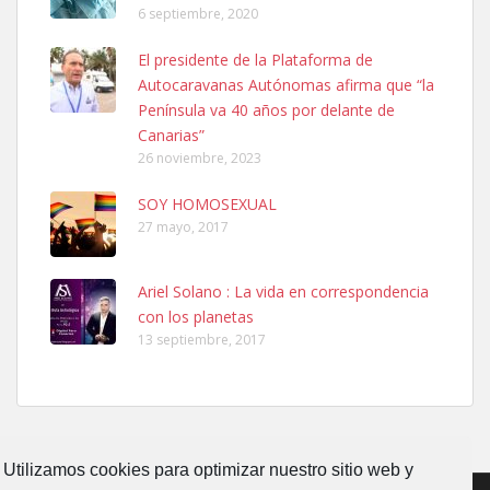
6 septiembre, 2020
Ninfa perdida
El presidente de la Plataforma de
El día 5 se los perdió una ninfa papillera, asustada tiene miedo a la
Autocaravanas Autónomas afirma que “la
calle, se perdió por la zon...
Península va 40 años por delante de
Leales.org » Gran Canaria
|
6.7.2025
Canarias”
26 noviembre, 2023
SOY HOMOSEXUAL
27 mayo, 2017
Ariel Solano : La vida en correspondencia
Adopcion
con los planetas
Busco casa de acogida para mi perrita ya que por temas de trabajo
13 septiembre, 2017
no la puedo tener. Solo gente r...
Leales.org » Gran Canaria
|
4.7.2025
Utilizamos cookies para optimizar nuestro sitio web y