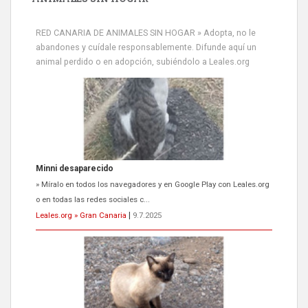
RED CANARIA DE ANIMALES SIN HOGAR » Adopta, no le
abandones y cuídale responsablemente. Difunde aquí un
animal perdido o en adopción, subiéndolo a Leales.org
Siami Perdida
Se llama Siami,es hembra de 4 años,esterilizada con marca de
oreja,cariñosa,mimosa pero miedosa,e...
Leales.org » Gran Canaria
|
9.7.2025