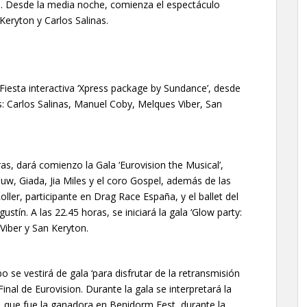
s. Desde la media noche, comienza el espectáculo
Keryton y Carlos Salinas.
Fiesta interactiva ‘Xpress package by Sundance’, desde
js: Carlos Salinas, Manuel Coby, Melques Viber, San
as, dará comienzo la Gala ‘Eurovision the Musical’,
uw, Giada, Jia Miles y el coro Gospel, además de las
oller, participante en Drag Race España, y el ballet del
ustín. A las 22.45 horas, se iniciará la gala ‘Glow party:
Viber y San Keryton.
 se vestirá de gala ‘para disfrutar de la retransmisión
inal de Eurovision. Durante la gala se interpretará la
, que fue la ganadora en Benidorm Fest, durante la