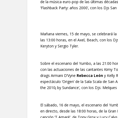
de la música euro-pop de las últimas década
‘Flashback Party: años 2000’, con los Djs San 
Mañana viernes, 15 de mayo, se celebrará la 
las 13:00 horas, en el Axel, Beach, con los D
Keryton y Sergio Tyler.
Sobre el escenario del Yumbo, a las 21:00 hor
con las actuaciones de las cantantes Kimy To
drags Armani D’Vyne
Rebecca León
y Kelly R
espectáculo ‘Origen’ de la Sala Scala de San Ag
the 2010¡ by Sundance’, con los Djs: Melques 
El sábado, 16 de mayo, el escenario del Yumbo
en directo, desde las 18:00 horas, de la Gran F
canción ‘T Amaré’, de Tony Grox y Lucy Calys