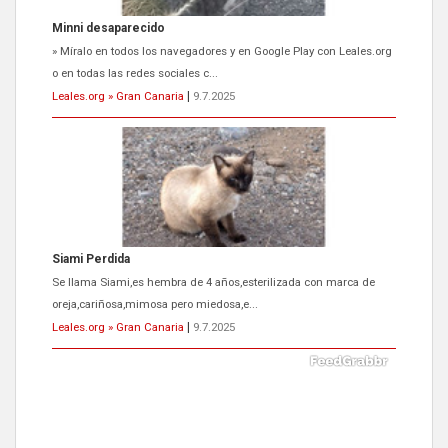
Siami Perdida
Se llama Siami,es hembra de 4 años,esterilizada con marca de
oreja,cariñosa,mimosa pero miedosa,e...
Leales.org » Gran Canaria
|
9.7.2025
ADOPCIÓN URGENTE GATA TEROR GRAN CANARIA
El ayuntamiento se va a llevar a Los Gatos callejeros de la zona los
próximos días, ella incluida...
Leales.org » Gran Canaria
|
9.7.2025