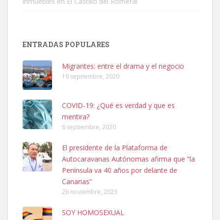
inmuebles en El Castillo del Romeral
SHIBA PERDIDO AVDA JOSE MESA Y LOPEZ
ENTRADAS POPULARES
PERRO MACHO RAZA SHIBA CON MICROCHIP PERDIDO HOY
06/07/2025 ZONA MESA Y LOPEZ. ES MUY ASUSTADIZO
Migrantes: entre el drama y el negocio
Leales.org » Gran Canaria
|
6.7.2025
19 septiembre, 2020
COVID-19: ¿Qué es verdad y que es
mentira?
6 septiembre, 2020
El presidente de la Plataforma de
Ninfa perdida
Autocaravanas Autónomas afirma que “la
El día 5 se los perdió una ninfa papillera, asustada tiene miedo a la
Península va 40 años por delante de
calle, se perdió por la zon...
Canarias”
Leales.org » Gran Canaria
|
6.7.2025
26 noviembre, 2023
SOY HOMOSEXUAL