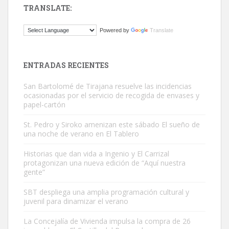
TRANSLATE:
Powered by
Translate
Gato manso encontrado
Este gato macho ha aparecido en la calle hace menos de un mes,
es muy manso y extremadamente cari...
ENTRADAS RECIENTES
Leales.org » Gran Canaria
|
9.7.2025
San Bartolomé de Tirajana resuelve las incidencias
ocasionadas por el servicio de recogida de envases y
papel-cartón
St. Pedro y Siroko amenizan este sábado El sueño de
una noche de verano en El Tablero
Adopción urgente
Historias que dan vida a Ingenio y El Carrizal
protagonizan una nueva edición de “Aquí nuestra
Busco adopción responsable para mi perra. Pastor alemán,
gente”
hembra, 4 años. Por motivos personales ...
Leales.org » Gran Canaria
|
6.7.2025
SBT despliega una amplia programación cultural y
juvenil para dinamizar el verano
La Concejalía de Vivienda impulsa la compra de 26