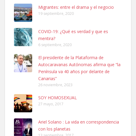
Leales.org » Gran Canaria
|
6.7.2025
Migrantes: entre el drama y el negocio
19 septiembre, 2020
COVID-19: ¿Qué es verdad y que es
mentira?
6 septiembre, 2020
SHIBA PERDIDO AVDA JOSE MESA Y LOPEZ
El presidente de la Plataforma de
PERRO MACHO RAZA SHIBA CON MICROCHIP PERDIDO HOY
Autocaravanas Autónomas afirma que “la
06/07/2025 ZONA MESA Y LOPEZ. ES MUY ASUSTADIZO
Península va 40 años por delante de
Leales.org » Gran Canaria
|
6.7.2025
Canarias”
26 noviembre, 2023
SOY HOMOSEXUAL
27 mayo, 2017
Ariel Solano : La vida en correspondencia
Ninfa perdida
con los planetas
El día 5 se los perdió una ninfa papillera, asustada tiene miedo a la
13 septiembre, 2017