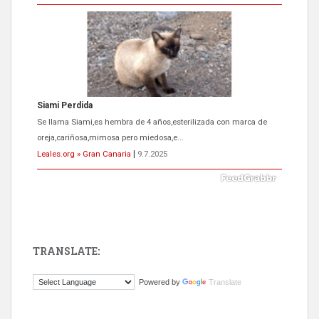
Siami Perdida
Se llama Siami,es hembra de 4 años,esterilizada con marca de
oreja,cariñosa,mimosa pero miedosa,e...
Leales.org » Gran Canaria
|
9.7.2025
TRANSLATE:
ADOPCIÓN URGENTE GATA TEROR GRAN CANARIA
Powered by
Translate
El ayuntamiento se va a llevar a Los Gatos callejeros de la zona los
próximos días, ella incluida...
Leales.org » Gran Canaria
|
9.7.2025