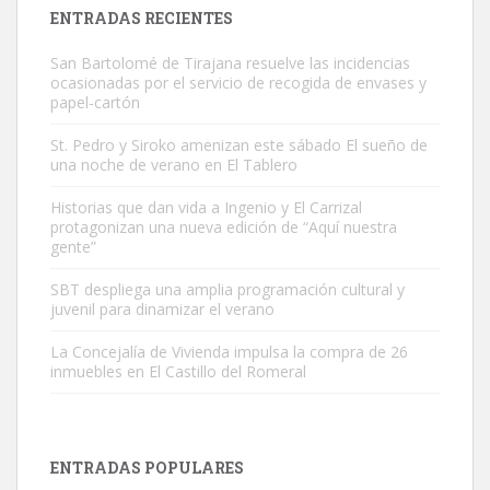
ENTRADAS RECIENTES
San Bartolomé de Tirajana resuelve las incidencias
ocasionadas por el servicio de recogida de envases y
papel-cartón
St. Pedro y Siroko amenizan este sábado El sueño de
una noche de verano en El Tablero
Gato manso encontrado
Este gato macho ha aparecido en la calle hace menos de un mes,
Historias que dan vida a Ingenio y El Carrizal
protagonizan una nueva edición de “Aquí nuestra
es muy manso y extremadamente cari...
gente”
Leales.org » Gran Canaria
|
9.7.2025
SBT despliega una amplia programación cultural y
juvenil para dinamizar el verano
La Concejalía de Vivienda impulsa la compra de 26
inmuebles en El Castillo del Romeral
Adopción urgente
Busco adopción responsable para mi perra. Pastor alemán,
ENTRADAS POPULARES
hembra, 4 años. Por motivos personales ...