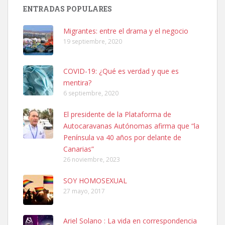
Busco adopción responsable para mi perra. Pastor alemán,
ENTRADAS POPULARES
hembra, 4 años. Por motivos personales ...
Leales.org » Gran Canaria
|
6.7.2025
Migrantes: entre el drama y el negocio
19 septiembre, 2020
COVID-19: ¿Qué es verdad y que es
mentira?
6 septiembre, 2020
SHIBA PERDIDO AVDA JOSE MESA Y LOPEZ
El presidente de la Plataforma de
PERRO MACHO RAZA SHIBA CON MICROCHIP PERDIDO HOY
Autocaravanas Autónomas afirma que “la
06/07/2025 ZONA MESA Y LOPEZ. ES MUY ASUSTADIZO
Península va 40 años por delante de
Leales.org » Gran Canaria
|
6.7.2025
Canarias”
26 noviembre, 2023
SOY HOMOSEXUAL
27 mayo, 2017
Ariel Solano : La vida en correspondencia
Ninfa perdida