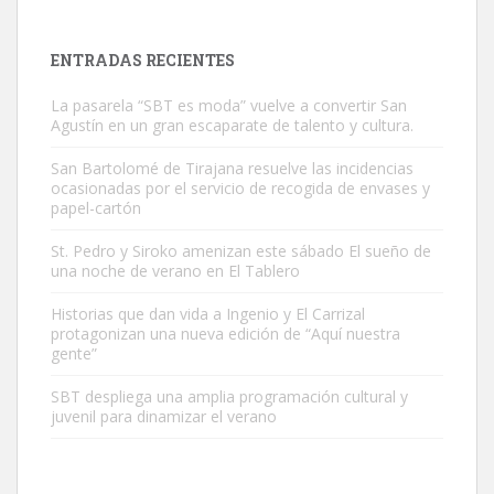
próximos días, ella incluida...
Leales.org » Gran Canaria
|
9.7.2025
ENTRADAS RECIENTES
La pasarela “SBT es moda” vuelve a convertir San
Agustín en un gran escaparate de talento y cultura.
San Bartolomé de Tirajana resuelve las incidencias
ocasionadas por el servicio de recogida de envases y
papel-cartón
Gato manso encontrado
Este gato macho ha aparecido en la calle hace menos de un mes,
St. Pedro y Siroko amenizan este sábado El sueño de
una noche de verano en El Tablero
es muy manso y extremadamente cari...
Leales.org » Gran Canaria
|
9.7.2025
Historias que dan vida a Ingenio y El Carrizal
protagonizan una nueva edición de “Aquí nuestra
gente”
SBT despliega una amplia programación cultural y
juvenil para dinamizar el verano
Adopción urgente