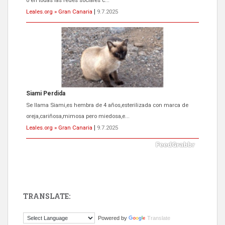
o en todas las redes sociales c...
Leales.org » Gran Canaria
|
9.7.2025
Siami Perdida
Se llama Siami,es hembra de 4 años,esterilizada con marca de
oreja,cariñosa,mimosa pero miedosa,e...
Leales.org » Gran Canaria
|
9.7.2025
TRANSLATE:
ADOPCIÓN URGENTE GATA TEROR GRAN CANARIA
Powered by
Translate
El ayuntamiento se va a llevar a Los Gatos callejeros de la zona los