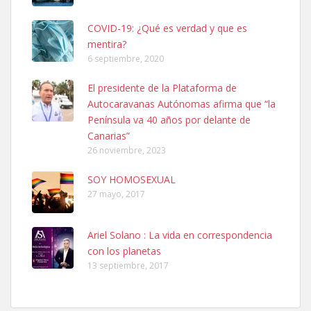
COVID-19: ¿Qué es verdad y que es
mentira?
6 septiembre, 2020
Ninfa perdida
El presidente de la Plataforma de
El día 5 se los perdió una ninfa papillera, asustada tiene miedo a la
Autocaravanas Autónomas afirma que “la
calle, se perdió por la zon...
Península va 40 años por delante de
Leales.org » Gran Canaria
|
6.7.2025
Canarias”
26 noviembre, 2023
SOY HOMOSEXUAL
27 mayo, 2017
Ariel Solano : La vida en correspondencia
Adopcion
con los planetas
Busco casa de acogida para mi perrita ya que por temas de trabajo
13 septiembre, 2017
no la puedo tener. Solo gente r...
Leales.org » Gran Canaria
|
4.7.2025