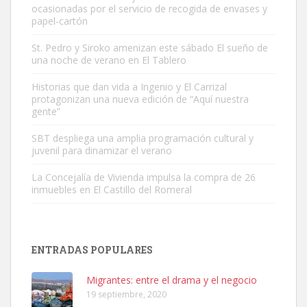
ocasionadas por el servicio de recogida de envases y
papel-cartón
St. Pedro y Siroko amenizan este sábado El sueño de
una noche de verano en El Tablero
Adopción urgente
Busco adopción responsable para mi perra. Pastor alemán,
Historias que dan vida a Ingenio y El Carrizal
protagonizan una nueva edición de “Aquí nuestra
hembra, 4 años. Por motivos personales ...
gente”
Leales.org » Gran Canaria
|
6.7.2025
SBT despliega una amplia programación cultural y
juvenil para dinamizar el verano
La Concejalía de Vivienda impulsa la compra de 26
inmuebles en El Castillo del Romeral
SHIBA PERDIDO AVDA JOSE MESA Y LOPEZ
PERRO MACHO RAZA SHIBA CON MICROCHIP PERDIDO HOY
ENTRADAS POPULARES
06/07/2025 ZONA MESA Y LOPEZ. ES MUY ASUSTADIZO
Leales.org » Gran Canaria
|
6.7.2025
Migrantes: entre el drama y el negocio
19 septiembre, 2020