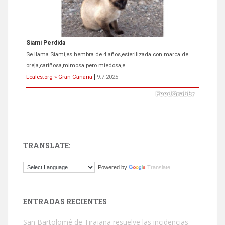
ADOPCIÓN URGENTE GATA TEROR GRAN CANARIA
El ayuntamiento se va a llevar a Los Gatos callejeros de la zona los
próximos días, ella incluida...
Leales.org » Gran Canaria
|
9.7.2025
TRANSLATE:
Gato manso encontrado
Powered by
Translate
Este gato macho ha aparecido en la calle hace menos de un mes,
es muy manso y extremadamente cari...
Leales.org » Gran Canaria
|
9.7.2025
ENTRADAS RECIENTES
San Bartolomé de Tirajana resuelve las incidencias