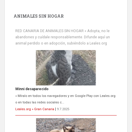
ANIMALES SIN HOGAR
RED CANARIA DE ANIMALES SIN HOGAR » Adopta, no le
abandones y cuídale responsablemente. Difunde aquí un
animal perdido o en adopción, subiéndolo a Leales.org
Siami Perdida
Se llama Siami,es hembra de 4 años,esterilizada con marca de
oreja,cariñosa,mimosa pero miedosa,e...
Leales.org » Gran Canaria
|
9.7.2025