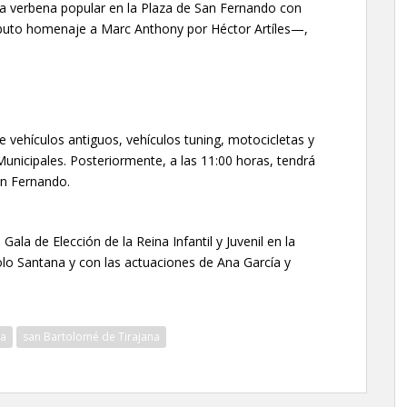
 la verbena popular en la Plaza de San Fernando con
ributo homenaje a Marc Anthony por Héctor Artíles—,
e vehículos antiguos, vehículos tuning, motocicletas y
 Municipales. Posteriormente, a las 11:00 horas, tendrá
an Fernando.
 Gala de Elección de la Reina Infantil y Juvenil en la
o Santana y con las actuaciones de Ana García y
ia
san Bartolomé de Tirajana