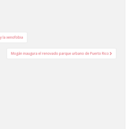
 y la xenofobia
Mogán inaugura el renovado parque urbano de Puerto Rico