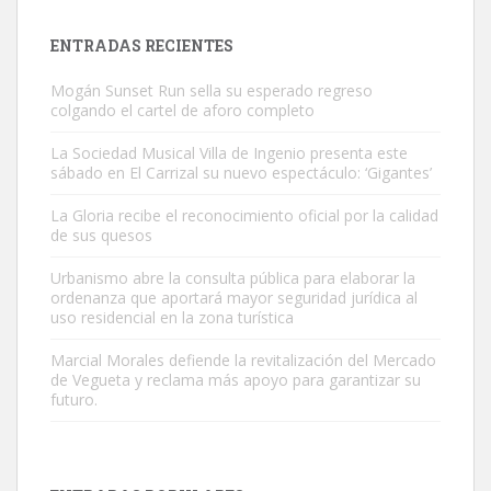
es muy manso y extremadamente cari...
Leales.org » Gran Canaria
|
9.7.2025
ENTRADAS RECIENTES
Mogán Sunset Run sella su esperado regreso
colgando el cartel de aforo completo
La Sociedad Musical Villa de Ingenio presenta este
sábado en El Carrizal su nuevo espectáculo: ‘Gigantes’
Adopción urgente
La Gloria recibe el reconocimiento oficial por la calidad
Busco adopción responsable para mi perra. Pastor alemán,
de sus quesos
hembra, 4 años. Por motivos personales ...
Urbanismo abre la consulta pública para elaborar la
Leales.org » Gran Canaria
|
6.7.2025
ordenanza que aportará mayor seguridad jurídica al
uso residencial en la zona turística
Marcial Morales defiende la revitalización del Mercado
de Vegueta y reclama más apoyo para garantizar su
futuro.
SHIBA PERDIDO AVDA JOSE MESA Y LOPEZ
PERRO MACHO RAZA SHIBA CON MICROCHIP PERDIDO HOY