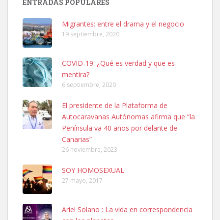
ENTRADAS POPULARES
06/07/2025 ZONA MESA Y LOPEZ. ES MUY ASUSTADIZO
Leales.org » Gran Canaria
|
6.7.2025
Migrantes: entre el drama y el negocio
19 septiembre, 2020
COVID-19: ¿Qué es verdad y que es
mentira?
6 septiembre, 2020
Ninfa perdida
El presidente de la Plataforma de
El día 5 se los perdió una ninfa papillera, asustada tiene miedo a la
Autocaravanas Autónomas afirma que “la
calle, se perdió por la zon...
Península va 40 años por delante de
Leales.org » Gran Canaria
|
6.7.2025
Canarias”
26 noviembre, 2023
SOY HOMOSEXUAL
27 mayo, 2017
Ariel Solano : La vida en correspondencia
Adopcion