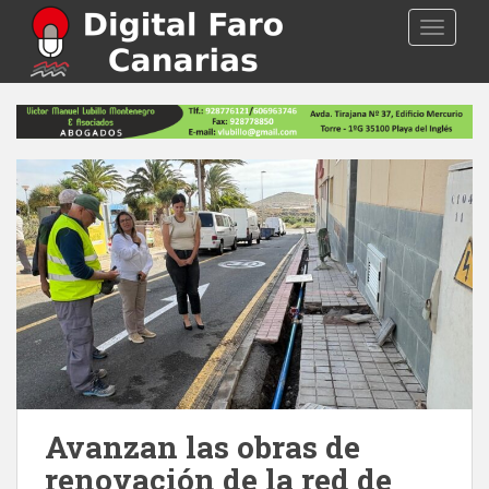
S
TOGGLE
k
i
p
t
o
m
a
i
n
c
o
n
t
e
n
t
Avanzan las obras de
renovación de la red de